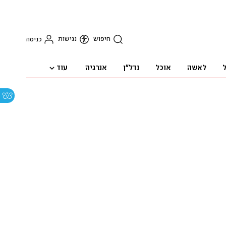
חיפוש
נגישות
כניסה
עוד
ל
לאשה
אוכל
נדל"ן
אנרגיה