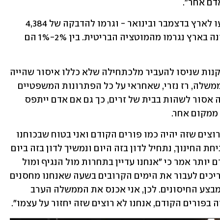
דם אחר".
לפי נתוני המשרד, 1,701 חולי קורונה הגיעו לארץ בדצמבר ובינואר - וגרמו להדבקה של 4,384 
ישראלים. עוד עלה כי 80% ממקרי הקורונה בארץ נגרמו מהמוטציה הבריטית. בין 2%-1% הם 
במהלך הישיבה התגלתה הלקונה של התקנות שניסו להעביר מלכתחילה שלא כללו איסור שהייה 
בבתים אחרים. המשנה ליועץ המשפטי לממשלה, רז נזרי, שאחראי על כל הפתרונות המשפטיים 
בקורונה, הציע שבשלושת ימי העוצר יהיה אסור לשהות בבית של זרים, כך גם אם אדם ייתפס 
ממקום אחר. 
נתניהו אמר בפתח הישיבה כי "אנחנו לא רוצים שזה יהיה כמו פורים הקודם ואני בטוח שבכוחנו 
למנוע את זה. יש בקשות שונות לדון בפתיחת החינוך, נתחיל לדון בזה היום ונמשיך לדון בזה ביום 
שני. נקבל החלטה מושכלת בנושא". מוקדם יותר אמר כי "אנחנו עדיין בתחרות מול הנגיף ומול 
המוטציה המשתוללת. לצורך זה אנחנו צריכים לעבור את הימים הקרובים בשעה שאנחנו מחסנים 
את האוכלוסייה שבסיכון ומשלימים את מבצע החיסונים. לכן, אני אכנס את הממשלה הערב 
בפורים הקודם, אנחנו לא רוצים שזה יחזור על עצמו". 