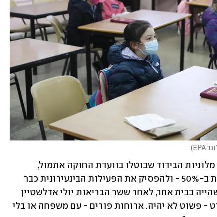
: EPA
)
במשרד הבריאות דרשו הערב להחזיר את מלוניות הבידוד שבוטלו בוועדת החוקה אתמול, 
ולצמצם בימי החג את התחבורה הציבורית ב-50% - ולהפסיק את הפעילות הבינעירונית כבר 
בשעה 20:00. השרים החליטו גם לאסור שהייה בבית אחר, לאחר ששר הבריאות יולי אדלשטיין 
הזהיר מפני בלבול הציבור: "מה שלא פשוט - פשוט לא יהיה. ארוחות פורים - עם משפחה או בלי 