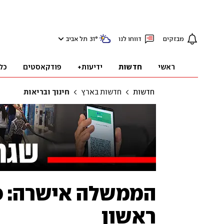
מבזקים
דווחו לנו
°
31
תל אביב
ראשי
חדשות
ידיעות+
פודקאסטים
כל
חדשות
חדשות בארץ
חינוך ובריאות
הממשלה אישרה: סג
ראשון