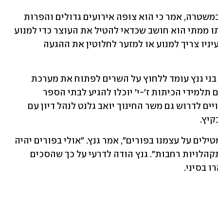
ניצב אמנון אלקלעי, ראש אגף המבצעים במשטרה, אמר כי הוא צופה אירועים גדולים והפרות 
בירושלים למרות העוצר. נתניהו שאל אותו ממתי הוא חושב שכדאי להטיל את העוצר כדי למנוע 
את ההתקהלויות, ואלקלעי השיב לו כי בעיניו צריך למנוע או למזער לחלוטין את ההגעה 
בניגוד לעמדת שר הבריאות, שר הביטחון בני גנץ עומד ללחוץ על השרים לפתוח את מערכת 
החינוך בערים הירוקות והצהובות כך שגם תלמידי הכיתות ז'-י' יוכלו להגיע לבתי הספר 
במתכונת של חצאי כיתות. בכחול לבן צפויים לדרוש גם משר החינוך יואב גלנט לנהל דיון עם 
יץ. 
"אני חושב שצריך להדק את המגבלות שמטילים על עצמנו בפורים", אמר גנץ. "אולי בפורים יהיה 
סגר אבל בפסח יהיה סדר, צריך למנוע התקהלויות רחבות". גנץ הודה לדרעי על כך שהסכים 
 בסיני.