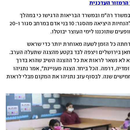
 הרמזור העדכנית
למרות שהעוצר מתחיל רק בשעה 20:30, במשרד רה"מ ובמשרד הבריאות הדגישו כי במהלך 
שעות היום ניתן לקיים אירועים בהתאם להנחיות היציאה מהסגר: 10 בני אדם במרחב סגור ו-20 
פעים שתוכננו לימי העוצר יבוטלו.
הישיבה נקבעה תחילה לשעה 17:30, אך נדחתה כל הזמן לשעה מאוחרת יותר כדי שראש 
הממשלה בנימין נתניהו יגיע לתיאטרון החאן בירושלים ויצפה לבד בקטע מהצגה שתעלה הערב. 
כשנשאל על ידי אחת השחקניות מדוע הוא לא נשאר לראות את כל ההצגה השיב שהוא בדרך 
ל"הצגה אחרת" בשם ישיבת הממשלה: "קומדיה, דרמה. הכל ביחד. הצגה מעניינת", אמר נתניהו 
שטען כי לא ביקר בתיאטרון הירושלמי כחמישים שנה. לבסוף עזב נתניהו את המקום מבלי לראות 