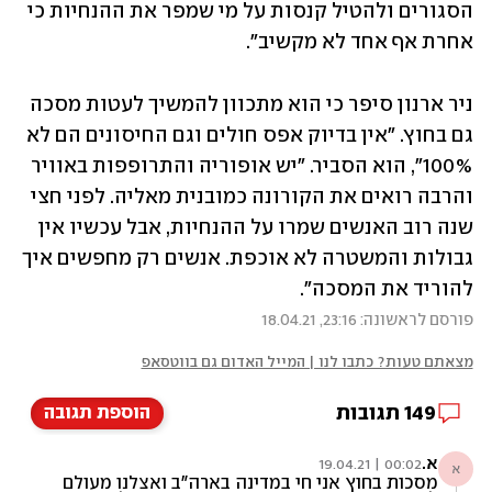
הסגורים ולהטיל קנסות על מי שמפר את ההנחיות כי 
אחרת אף אחד לא מקשיב".
ניר ארנון סיפר כי הוא מתכוון להמשיך לעטות מסכה 
גם בחוץ. "אין בדיוק אפס חולים וגם החיסונים הם לא 
100%", הוא הסביר. "יש אופוריה והתרופפות באוויר 
והרבה רואים את הקורונה כמובנית מאליה. לפני חצי 
שנה רוב האנשים שמרו על ההנחיות, אבל עכשיו אין 
גבולות והמשטרה לא אוכפת. אנשים רק מחפשים איך 
להוריד את המסכה". 
פורסם לראשונה: 23:16, 18.04.21
מצאתם טעות? כתבו לנו | המייל האדום גם בווטסאפ
149
תגובות
הוספת תגובה
א.
00:02 | 19.04.21
א
מסכות בחוץ אני חי במדינה בארה"ב ואצלנו מעולם