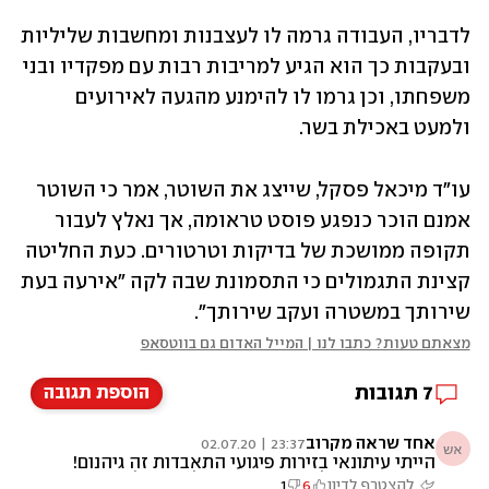
לדבריו, העבודה גרמה לו לעצבנות ומחשבות שליליות 
ובעקבות כך הוא הגיע למריבות רבות עם מפקדיו ובני 
משפחתו, וכן גרמו לו להימנע מהגעה לאירועים 
ולמעט באכילת בשר.
עו"ד מיכאל פסקל, שייצג את השוטר, אמר כי השוטר 
אמנם הוכר כנפגע פוסט טראומה, אך נאלץ לעבור 
תקופה ממושכת של בדיקות וטרטורים. כעת החליטה 
קצינת התגמולים כי התסמונת שבה לקה "אירעה בעת 
שירותך במשטרה ועקב שירותך".
מצאתם טעות? כתבו לנו | המייל האדום גם בווטסאפ
7
תגובות
הוספת תגובה
אחד שראה מקרוב
23:37 | 02.07.20
אש
הייתי עיתונאי בזירות פיגועי התאבדות זה גיהנום!
איך אתה מעז לדבר כך?? אתה לא נורמלי אתה
להצטרף לדיון
6
1