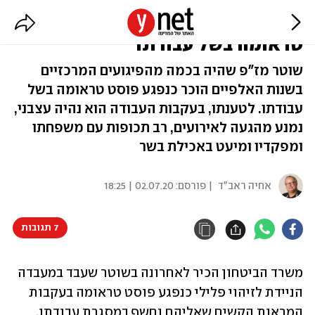
שוטר מז"פ הוגדר כנפגע פוסט
טראומה בשל עבודתו
שוטר מז"פ שהיה בכמה מהפיגועים המרכזיים
בשנות האלפיים הוכר כנפגע פוסט טראומה בשל
עבודתו. לטענתו, בעקבות העבודה הוא נהיה עצבני,
נמנע מהגעה לאירועים, רב תכופות עם משפחתו
ומפקדיו ומיעט באכילת בשר
אחיה ראב"ד
| פורסם:
02.07.20 | 18:25
7 תגובות
משרד הביטחון הכיר לאחרונה בשוטר שעבד במעבדה 
הניידת לזיהוי פלילי כנפגע פוסט טראומה בעקבות 
המראות הקשים שאליהם נחשף במסגרת עבודתו.