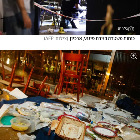
גלריה
כוחות משטרה בזירת פיגוע, ארכיון
(
צילום: AFP
)