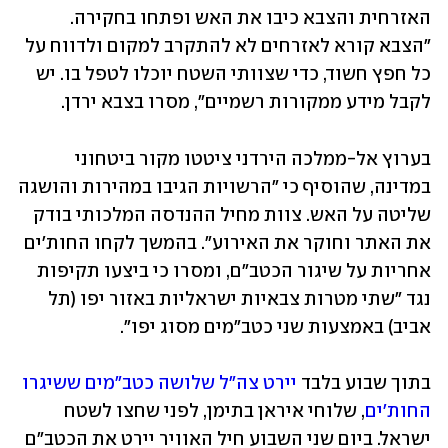
האזרחית והצבא כיבו את האש ופתחו בחקירה. 
"הצבא קורא לאזרחים לא להתקרב למקום ולדווח על 
כל חפץ חשוד, כדי שצוותי השטח יוכלו לטפל בו. יש 
לקבל מידע ממקורות רשמיים", מסרו בצבא ירדן. 
בערוץ אל-ממלכה הירדני ציטטו מקור ביטחוני 
במדינה, שהוסיף כי "הרשויות הגיבו במהירות והושגה 
שליטה על האש. צוות מחיל ההנדסה המלכותי בודק 
את האתר וחוקר את האירוע". בהמשך לקחו החות'ים 
אחריות על שיגור הכטב"ם, ומסרו כי ביצעו תקיפות 
נגד "שתי מטרות צבאיות ישראליות באזור יפו (תל 
אביב) באמצעות שני כטב"מים מסוג יפו".
בתוך שבוע בלבד 
יירט צה"ל שלושה כטב"מים ששיגרו 
החות'ים
, שלוחי איראן בתימן, לפני שחצו לשטח 
ישראל. ביום שני השבוע חיל האוויר יירט את הכטב"ם 