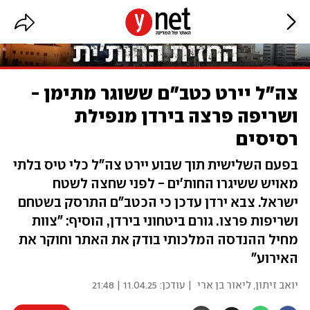
צה"ל יירט כטב"ם ששוגר מתימן -
ושריפה פרצה בירדן מנפילת
רסיסים
בפעם השלישית תוך שבוע יירט צה"ל כלי טיס בלתי
מאויש ששיגרו החות'ים - לפני שחצה לשטח
ישראל. צבא ירדן עדכן כי הכטב"ם התרסק בשטחם
ושריפות פרצו. גורם ביטחוני בירדן, הוסיף: "צוות
מחיל ההנדסה המלכותי בודק את האתר וחוקר את
האירוע"
יואב זיתון
,
ליאור בן ארי
| עודכן:
11.04.25 | 21:48