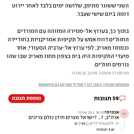
השני ששוגר מתימן, שלושה ימים בלבד לאחר יירוט 
דומה ביום שישי שעבר.
בתוך כך, בערוץ אל-מסירה המזוהה עם המורדים 
החות'ים דווח אמש על תקיפות אמריקניות בחודיידה 
ובמחוז מאריב. לפי ערוץ אל-ערביה הסעודי, אחד 
מיעדי התקיפות היה בית בצפון מחוז מאריב שבו שהו 
גורמים חות'ים.
פורסם לראשונה: 21:59, 11.04.25
מצאתם טעות? כתבו לנו | המייל האדום גם בווטסאפ
59
תגובות
הוספת תגובה
אנונימי
19:33 | 11.04.25
אנ
ארה"ב, ?.. ?ישראל מצרים וירדן כולם צריכים
להתאחד נגד החותים . וגם ערב הסעודית . החותים
להצטרף לדיון
41
0
פוגעים בכולם . מצרים נפגעה כלכלית קשות
3
תגובות
מהבעיות במפרץ. אין ספינות שעוברות בתעלה .