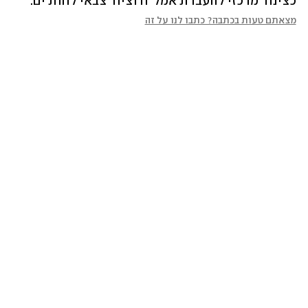
כצינור מרכזי להעברת אמל"ח וציוד צבאי לחות'ים.
מצאתם טעות בכתבה? כתבו לנו על זה