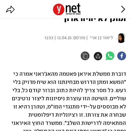
איראן: "אנחנו מצפים שהמשא
ומתן לא יהיה ארוך"
ליאור בן ארי
| פורסם:
12.04.25 | 12:53
דוברת ממשלת איראן פאטמה מהאג'ראני אמרה כי 
"המשא ומתן הדרוש מבחינתנו הוא שיח מדויק בלי 
רעש. כל מסר צריך להיות כתוב וברור קודם כל, בלי 
שוליים. השיטה הזו עוצרת ניסיונות ליצור נרטיבים 
לא מבוססים על-ידי מתנגדי המו"מ, וטהרן רהיא זו 
שבחרה את צורתו. זו רציונליות דיפלומטית 
המתאימה לדרישות השלב". ממשרד החוץ האיראני 