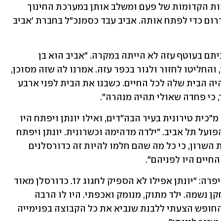
שנקרא 'בית מלאכה', שמחזיר את המלאכות הקדומות של פעם ומשלב אותן במערכת החינוך 
המקומית. כל חייה יזמה עבור הקהילה בדרום כדי לפתח אותה. אביב עבד כסמנכ"ל בחברת 'אביב 
הבחירה של בני משפחת קוץ לקבוע את ביתם בעוטף עזה לא הייתה במקרה. "אביב הוא בן 
הקיבוץ. הם היו תושבים חוזרים מבוסטון, והחליטו לחזור ולגור בכפר עזה. אמרנו לה שזה מסוכן, 
אבל היא לא רצתה לעבור מכפר עזה, זה היה הבית שלה לכל החיים. כשבנו את הבית לפני ארבע 
 כי פחדה שאולי תהיה מנהרה".
הבת הבכורה של המשפחה, רותם, הייתה מ"כית טירונית בעיר הבה"דים, ואילו יונתן ויפתח היו 
שחקנים באקדמיה של מועדון הכדורסל הפועל תל אביב. "ילדה מדהימה וכשרונית. יונתן ויפתח 
היו תלמידים בפנימיית הכפר הירוק ברמת השרון, כי כל מה שהם חלמו להיות זה כדורסלנים 
חיים היו לפניהם". 
יעל רהב, שהדריכה את יונתן בפנימייה, סיפרה: "יונתן אפילו לא הספיק לחגוג 17. כדורסלן מאוד 
מוכשר, אבל מוכר בעיקר בזכות היותו שחקן נשמה. ילד מתוק, מנומק ואכפתי. היו לו הרבה 
חרדות סביב המגורים בעוטף, ורגע לפני החופש הצעתי ללבנת שנביא את כל הקבוצה בפנימייה 