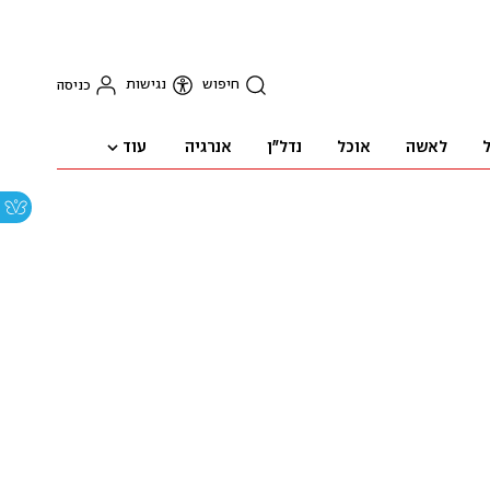
חיפוש
נגישות
כניסה
עוד
ל
לאשה
אוכל
נדל"ן
אנרגיה