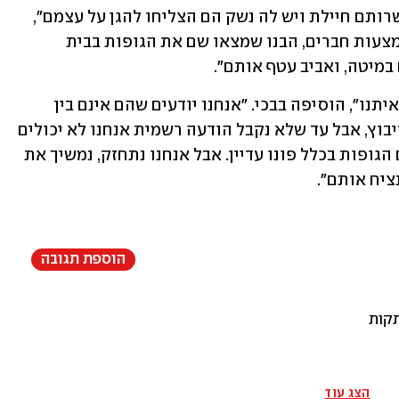
"המחשבה הייתה שאולי בזכות העובדה שרותם חיילת ויש לה נשק הם הצליחו להגן על עצמם", 
הוסיפה לוי סלמה. "בשלב מסוים, רק באמצעות חברים, הבנו שמצאו שם את הגופות בבית 
במיטה, ואביב עטף אותם".
"זה סיוט. עד הרגע הזה אף אחד לא דיבר איתנו", הוסיפה בבכי. "אנחנו יודעים שהם אינם בין 
החיים בזכות קשרים ובעזרת אנשים מהקיבוץ, אבל עד שלא נקבל הודעה רשמית אנחנו לא יכולים 
לתכנן לוויה או לשבת שבעה. לא ברור אם הגופות בכלל פונו עדיין. אבל אנחנו נתחזק, נמשיך את 
יח אותם".
הוספת תגובה
קות
הצג עוד