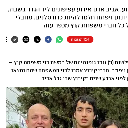
, אביב ארגן אירוע עפיפונים ליד הגדר בשבת,
יונתן ויפתח חלמו להיות כדורסלנים. מחבלי
כל חברי משפחת קוץ מכפר עזה
124 תגובות
אחרי ימים ארוכים של חיפושים וחשש, שלשום (ג') זוהו גופותיהם של חמשת בני משפחת קוץ – 
ההורים לבנת ואביב, והילדים רותם, יונתן ויפתח. חברי קיבוץ אמרו לבני המשפחה שהם נמצאו 
לפני ארבע שנים בקיבוץ שבו גדל אביב.