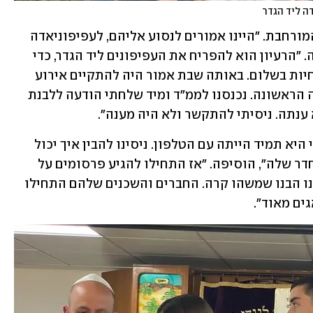
ה ליד הגדר
את השבת הארורה לא ישכחו במשפחה המורחבת. "היינו אמורים לנסוע אליהם, לעפיפוניאדה 
שאביב מארגן בכל שנה", סיפרה לוי סלמה. "הרעיון הוא להפריח את העפיפונים ליד הגדר, כדי 
להראות לעזה שאנחנו בסך הכל רוצים לחיות בשלום. באותה שבת אמור היה להתקיים אירוע 
כזה. אני גרה בגדרה והתעוררנו מהאזעקה הראשונה. נכנסנו לממ"ד ומיד שלחתי הודעה ללבנת 
ענתה. ניסיתי להתקשר ולא היה מענה".
"הבאה שהתקשרתי אליה הייתה רותם, כי היא תמיד הייתה עם הטלפון. ניסינו להבין איך יכול 
להיות שהיא לא עונה, הרי הממ"ד הוא החדר שלה", הוסיפה. "אז התחילו להגיע פרסומים על 
מחבלים שחדרו לקיבוץ, ומהרגע הזה כולנו הבנו שמשהו קרה. החברים והשכנים שלהם התחילו 
גים מאוד".