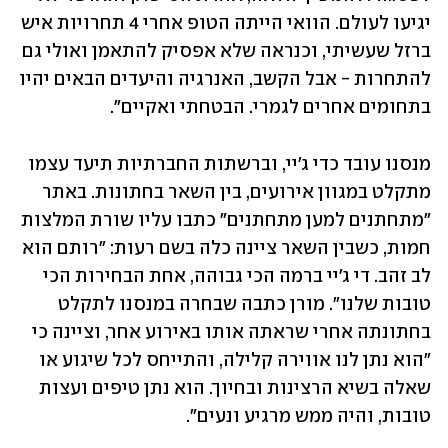
יגיעו לעולם. הוואי הייתה הטופ אחרי 4 תחרויות איש 
ברזל שעשיתי, וכנראה שלא אפסיק להתאמן ואולי גם 
להתחרות - אבל הקשב, האנרגיה והיעדים הבאים יהיו 
בתחומים אחרים לגמרי. הבטחתי ואקיים".
מנסנו עובד כדי ג'יי, וברשתות החברתיות תיעד עצמו 
מתקלט במגוון אירועים, בין השאר בחתונות. באתר 
"מתחתנים למען מתחתנים" כתבו עליו שורת המלצות 
חמות, כשבין השאר ציינה כלה בשם רעות: "רותם הוא 
לב זהב. די ג'יי ברמה הכי גבוהה, אחת הבחירות הכי 
טובות שלנו". מורן כתבה שבחרה במנסנו לתקלט 
בחתונתה אחרי שראתה אותו באירוע אחר, וציינה כי 
"הוא נתן לנו אווירה קלילה, והתייחס לכל שיגוע או 
שאלה בשיא הרצינות ובחיוך. הוא נתן טיפים ועצות 
טובות, והיה ממש מרגיע ונעים".  