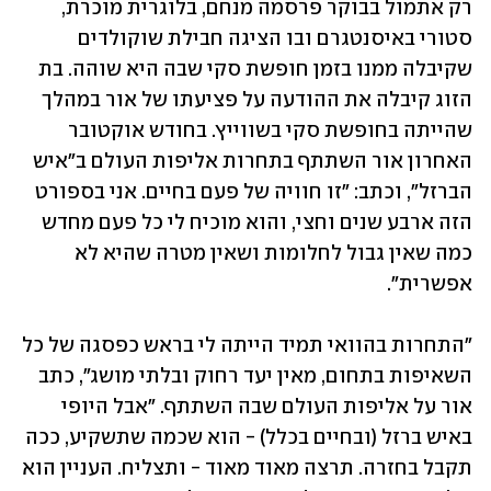
רק אתמול בבוקר פרסמה מנחם, בלוגרית מוכרת, 
סטורי באיסנטגרם ובו הציגה חבילת שוקולדים 
שקיבלה ממנו בזמן חופשת סקי שבה היא שוהה. בת 
הזוג קיבלה את ההודעה על פציעתו של אור במהלך 
שהייתה בחופשת סקי בשווייץ. בחודש אוקטובר 
האחרון אור השתתף בתחרות אליפות העולם ב"איש 
הברזל", וכתב: "זו חוויה של פעם בחיים. אני בספורט 
הזה ארבע שנים וחצי, והוא מוכיח לי כל פעם מחדש 
כמה שאין גבול לחלומות ושאין מטרה שהיא לא 
אפשרית".
"התחרות בהוואי תמיד הייתה לי בראש כפסגה של כל 
השאיפות בתחום, מאין יעד רחוק ובלתי מושג", כתב 
אור על אליפות העולם שבה השתתף. "אבל היופי 
באיש ברזל (ובחיים בכלל) - הוא שכמה שתשקיע, ככה 
תקבל בחזרה. תרצה מאוד מאוד - ותצליח. העניין הוא 