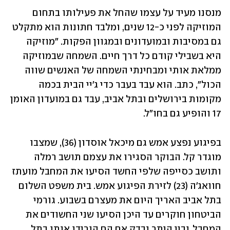
מנסנו מעיד על עצמו שהחל את פעילותו בתחום 
המוזיקה לפני כ-12 שנים, ומלבד חתונות הוא מתקלט 
גם במסיבות ובמועדונים ובמגוון הפקות. "מוזיקה 
היא בשבילי קודם כל דרך חיים. השמחה שבמוזיקה 
ממלאת אותי ומבחינתי השמחה של האנשים שווה 
הכול", כתב. הוא עבד בעבר כדי ג'יי הבית בכמה 
מקומות בירושלים ובתל אביב, עבד גם במועדון האומן 
17 והופיע גם בחו"ל. 
בפיגוע נפצע אמש גם מיכאל אוסדון (36), שמצבו 
מוגדר קל. הבוקר הסגירו את עצמם תושב רמלה 
ותושב כסייפה שלפי החשד הסיעו את המחבל מועתז 
חוואג'ה (23) לזירת הפיגוע אמש. בית משפט השלום 
בתל אביב האריך היום את מעצרם בשבוע. גורמי 
הביטחון חוקרים עד היכן הסיעו שני החשודים את 
המחבל, ובין היתר נבדק אם הם הורידו אותו בתל 