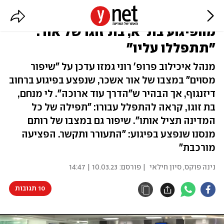
שיפור במצב הפצועים קשה
מהפיגוע בת"א, בת זוגו של אור:
"תתפללו עליו"
מנהל איכילוב פרופ' רוני גמזו עדכן על "שיפור
מסוים" במצבו של אור אשכר, שנפצע בפיגוע ברחוב
דיזנגוף, אך הבהיר ש"הדרך עוד ארוכה". לי מנחם,
בת זוגו, קראה להתפלל עבורו: "תפילה של כל
המדינה תציל אותו". שיפור גם במצבו של רותם
מנסנו שנפצע בפיגוע: "התעורר ותקשר. הפציעה
מורכבת"
נינה פוקס
,
סיון חילאי
| פורסם:
10.03.23 | 14:47
10 תגובות