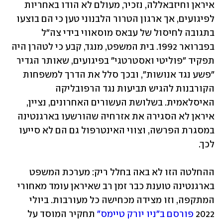
איראן וחיזבאללה, נזכיר, מעולם לא הודו באחריות 
לפיגועים, אך ארגון הטרור הלבנוני טען כי הם בוצעו 
בתגובה לחיסול של עבאס מוסאווי בידי צה"ל 
בפברואר 1992. בית המשפט, מנגד, קבע כי לטהרן היה 
תפקיד "פוליטי ואסטרטגי" בפיגועים, שאותר הגדיר 
"פשע נגד אנושות", ובכך סלל את הדרך למשפחות 
הקורבנות להגיש תביעות נגד הרפובליקה 
האיסלאמית. בשלושת העשורים האחרונים, נציין, 
איראן לא הסגירה את אזרחיה שהורשעו בארגנטינה 
במסגרת הפרשה, וצווי האינטרפול גם הם לא סייעו 
לכך. 
ההחלטה הזו לא באה בחלל ריק: מערכת המשפט 
בארגנטינה טוענת כבר זמן רב שאיראן עומד מאחורי 
המתקפה, וזו מצידה מכחישה כל מעורבות. ביולי 
2022 
פורסם ב"ניו יורק טיימס"
 תחקיר המוסד על 