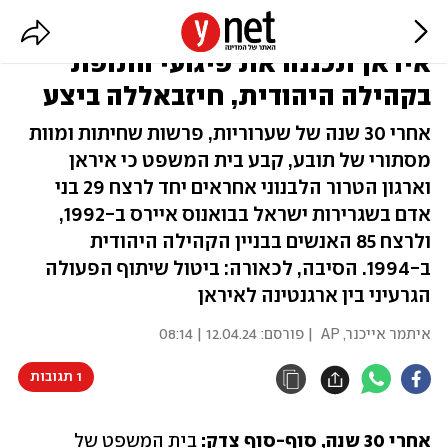
פסיקה היסטורית בארגנטינה:
איראן תכננה את פיגועי התופת
בקהילה היהודית, חיזבאללה ביצע
אחרי 30 שנה של שערוריות, פרשות שחיתות ומוות
מסתורי של תובע, קבע בית המשפט כי איראן
וארגון הטרור הלבנוני אחראים יחד לרצח 29 בני
אדם בשגרירות ישראל בבואנוס איירס ב-1992,
ולרצח 85 האנשים בבניין הקהילה היהודית
ב-1994. הסיבה, לכאורה: ביטול שיתוף הפעולה
הגרעיני בין ארגנטינה לאיראן
איתמר אייכנר
,
AP
| פורסם:
12.04.24 | 08:14
1 תגובות
אחרי 30 שנה, סוף-סוף צדק:
 בית המשפט של 