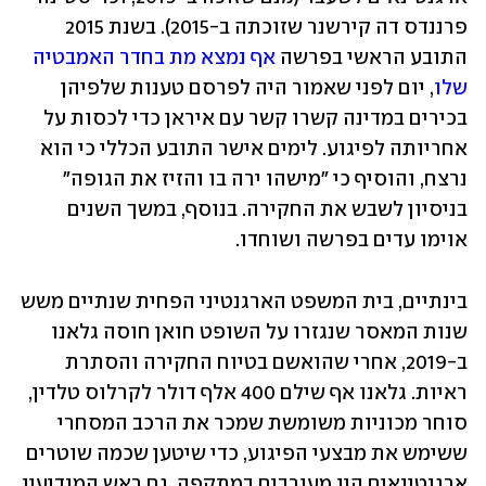
פרננדס דה קירשנר שזוכתה ב-2015). בשנת 2015 
התובע הראשי בפרשה 
אף נמצא מת בחדר האמבטיה 
שלו
, יום לפני שאמור היה לפרסם טענות שלפיהן 
בכירים במדינה קשרו קשר עם איראן כדי לכסות על 
אחריותה לפיגוע. לימים אישר התובע הכללי כי הוא 
נרצח, והוסיף כי "מישהו ירה בו והזיז את הגופה" 
בניסיון לשבש את החקירה. בנוסף, במשך השנים 
אוימו עדים בפרשה ושוחדו. 
בינתיים, בית המשפט הארגנטיני הפחית שנתיים משש 
שנות המאסר שנגזרו על השופט חואן חוסה גלאנו 
ב-2019, אחרי שהואשם בטיוח החקירה והסתרת 
ראיות. גלאנו אף שילם 400 אלף דולר לקרלוס טלדין, 
סוחר מכוניות משומשת שמכר את הרכב המסחרי 
ששימש את מבצעי הפיגוע, כדי שיטען שכמה שוטרים 
ארגנטינאים היו מעורבים במתקפה. גם ראש המודיעין 