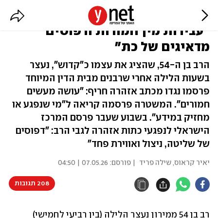
16 מתלוננים נגד רב ממירון:
"עבירות מין חמורות ודפוסים
מדאיגים של כת"
הרב בן ה-54, שהציג את עצמו כ"קדוש", נעצר
בשעות הלילה אחרי שרבנים מבית הדין המיוחד
פרסמו נגדו מכתב אזהרה חריף: "עושה מעשים
חמורים". המשטרה פרסמה קריאה ל"מי שנפגע או
מחזיק במידע". בשבוע שעבר פרסם המרכז
הישראלי לנפגעי כתות אזהרה לגבי הרב: "דפוסים
של שליטה, ניצול ואווירת פחד"
יאיר קראוס
,
שילה פריד
| פורסם:
07.05.26 | 04:50
208 תגובות
רב בן 54 ממירון נעצר הלילה (בין רביעי לחמישי) 