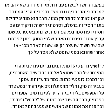
בעקבות חשד לביצוע עבירות מין חמורות, שאף הביאו 
למכתב פומבי חריף נגדו מצד רבני בית הדין המיוחד 
שקראו לציבור להתרחק ממנו. הרב הוא מנהיג קהילה 
בתוך חסידות ברסלב, וסרטוני דרשות וריקודים עם 
חסידיו פורסמו בפלטפורמות שונות באינטרנט. שמו 
עדיין אסור בפרסום מאחר שלפי החוק, ניתן לפרסם 
שם של חשוד שנעצר רק 48 שעות לאחר מכן - או 
אחרי שהובא בפני שופט שלא אסר על כך.
ל-ynet נודע כי 16 מתלוננים גברים פנו לבית הדין 
המיוחד של הרב שמואל אליהו בחודשים האחרונים, 
וכן למרכז לנפגעי כתות. כמה מהעדויות עסקו 
בעבירות מין, וחלק מהמתלוננים אף העידו במשטרה 
על המעשים בליווי בית הדין. לפי גורמים המעורים 
בפרטים, הרב החשוד יצר דמות של "קדוש" ו"צדיק", 
וכך קנה את אמונם של אנשים שפגע בהם לכאורה.