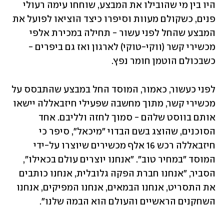
היו בין מי שהובילו את המבצע, שוחחו עימה רעולי 
פנים, כשקולם מעוות וסיפרו כיצד הוציאו לפועל את 
המבצע שהחל לפני עשור - תחילה במכירת אלפי 
מכשירי קשר (ווקי-טוקי) לארגון ואז גם ביפרים - 
כשבכולם הוטמן חומר נפץ.
לפני כעשור, כאמור, המוסד החל במבצע שהתבסס על 
מכשירי קשר, מתוך מחשבה שפעילי חיזבאללה יישאו 
אותם בווסט שלהם - סמוך לחזה ולליבם. אחד 
הסוכנים, שהוצג בשם הבדוי "מיכאל", סיפר כי 
חיזבאללה רכש 16 אלף מכשירים שיוצרו על-ידי 
המוסד "במחיר טוב". "אנחנו יוצרים עולם בכאילו", 
הסביר, "אנחנו חברת הפקה גלובלית, אנחנו כותבים 
את התסריט, אנחנו הבמאים, אנחנו המפיקים, אנחנו 
השחקנים הראשיים והעולם הוא הבמה שלנו".