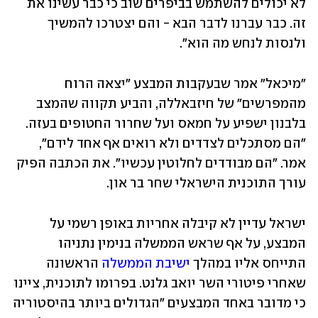
לא יכולים להשתמש בביפרים שוב כי כבר עשינו את 
זה. כבר עברנו לדבר הבא - והם יצטרכו להמשיך 
ולנסות לנחש מה הוא". 
"מיכאל" אמר שבעקבות המבצע "יצאה הרוח 
מהמפרשים" של חיזבאללה, והביע תקווה שהמצב 
בלבנון ישפיע על חמאס ועל שחרור החטופים בעזה. 
"הם מסתכלים לצדדים ולא רואים אף אחד לידם", 
אמר. "הם מבודדים לחלוטין עכשיו". את הכתבה הפיק 
עורך התוכנית הישראלי שחר בר און. 
ישראל עדיין לא קיבלה אחריות באופן רשמי על 
המבצע, על אף שראש הממשלה בנימין נתניהו 
התייחס אליו במהלך 
ישיבת הממשלה
 הראשונה 
שאחרי פיטורי השר יואב גלנט. בפרומו לתוכנית, ציינו 
כי מדובר באחד המבצעים "הגדולים ביותר בהיסטוריה 