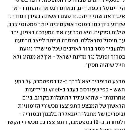
ל-4,000 לוחמים שבהודעה המוצפנת לחצו בשתי 
הידיים על הכפתורים, ובאותו רגע או התעוורו - או 
איבדו את שתי ידיהם. זו פעם ראשונה בעידן המודרני 
שזרוע ביון כמו המוסד אפקטיבית יותר ממטוסי קרב, 
טילים וטנקים. היא הכריעה את המערכה בצפון, יחד 
עם חיסול נסראללה. המטרה הייתה לייצר הרתעה 
ולהעביר מסר ברור לאויבים שכל מי שידו נוגעת 
בטרור ופועל נגד מדינת ישראל - אין לא מנהיג ולא 
חייל שיהיה חסין".
מבצע הביפרים יצא לדרך ב-17 בספטמבר, על רקע 
חשש - כפי שפורסם בעבר ב-ynet וב"ידיעות 
אחרונות" - שהוא עתיד להתגלות בקרוב. ביום 
הראשון של המבצע התפוצצו מכשירי הזימוניות 
(ביפרים) של מחבלי חיזבאללה בלבנון ובסוריה - 
ולמחרת, ב-18 בספטמבר, התפוצצו גם מכשירי הקשר 