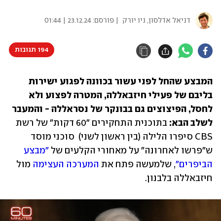
דניאל אדלסון, ניו יורק
| פורסם:
23.12.24 | 01:44
194 תגובות
המבצע שהחל לפני עשור בכוונה לפגוע ישירות 
בליבם של פעילי חיזבאללה, המטרה לפצוע ולא 
לחסל, הפיצוצים גם בבונקר של נסראללה - והמעבר 
לשלב הבא: 
בתוכנית התחקירים "60 דקות" של רשת 
CBS סיפרו הלילה (בין ראשון לשני)  סוכני מוסד 
ש"פרשו לאחרונה" על מאחורי הקלעים של 
"מבצע 
הביפרים"
, שלמעשה פתח את 
המערכה העצימה
 מול 
חיזבאללה בלבנון. 