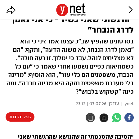
ראש השב"כ דוד זיני, בקולו:
"הרגשתי שאני כשיר - כי אני נאמן
לדרג הנבחר"
בסרטונים שהפיץ שב"כ עצמו אמר זיני כי הוא
"נאמן לדרג הנבחר, לא משנה הדעה", ותקף: "הם
לא מצליחים לנהל. עבד כי ימלוך, זו רעה חולה".
כשמחיאות כפיים נשמעו אחרי שאמר כי "עם כל
הכבוד, משפטנים הם כלי עזר", הוא הוסיף: "מדינה
בלי מערכת משפטית חזקה היא מדינה חרבה". ומה
כינה "קשקוש בלבוש"?
ynet
| עודכן:
07.07.26 | 23:12
756 תגובות
"הסיבה שהסכמתי זה שהנושא שהרגשתי שאני 