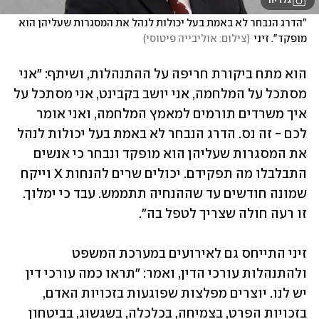
גלריה
"הדרג הנבחר לא באמת בעל יכולות לנהל את המסגרות שעליהן הוא 
מופקד". זיני
(
צילום: אוליבייה פיטוסי
)
הוא מתח ביקורת חריפה על ההתנהלות, ושיתף: "אני 
מסתכל על המלחמה, אני יושב בקבינט, אני מסתכל על 
איך משרדים תורמים למאמץ המלחמה, ואני אומר 
לכם - זה נס. הדרג הנבחר לא באמת בעל יכולות לנהל 
את המסגרות שעליהן הוא מופקד ונבחר כי אנשים 
התבלבלו מה תפקידם. יכולים שרים להנחות X וייקח 
שמונה חודשים עד שההנחיה תתממש. עבד כי ימלוך. 
זו רעה חולה שצריך לטפל בה".
זיני התייחס גם לאירועים במערכת המשפט 
ולהתנהלות עורכי הדין, ואמר: "תראו כמה עורכי דין 
יש לנו. יוצרים מפלצות שפוגעות בזכויות האדם, 
בזכויות הפרט, בצמיחה, בכלכלה, בשגשוג, בביטחון 