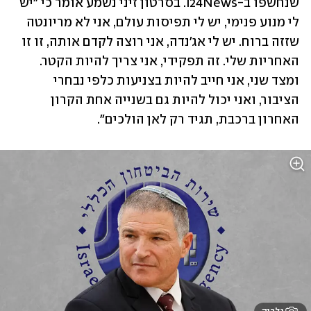
שנחשפו ב-i24News. בסרטון זיני נשמע אומר כי "יש 
לי מנוע פנימי, יש לי תפיסות עולם, אני לא מריונטה 
שזזה ברוח. יש לי אג'נדה, אני רוצה לקדם אותה, זו זו 
האחריות שלי. זה תפקידי, אני צריך להיות הקטר. 
ומצד שני, אני חייב להיות בצניעות כלפי נבחרי 
הציבור, ואני יכול להיות גם בשנייה אחת הקרון 
האחרון ברכבת, תגיד רק לאן הולכים".