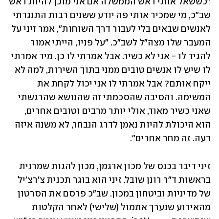
"כששאל אותי ראש הממשלה אם אני מוכן להיות ראש 
שב"כ, מי שמכיר אותי פה יודע ששנים רבות התנגדתי 
לאנשים שבאים בלי לעבור דרך השוחות", אמר זיני על 
המעבר שלו מצה"ל לשב"כ. "על פניו, הייתי אמור 
להגיד לו - אני לא כשיר. אבל אמרתי לו כן. מיד אמרתי 
לו שיש לו אנשים טובים ממני בתוך השירות, למה לא 
ייקח אותם? אבל אמרתי לו אני יכול לקחת את 
המשימה. והסיבה שהסכמתי זה שהנושא שהרגשתי 
שאני כשיר מאוד, אולי יותר מרבים וטובים אחרים, 
הוא היכולת להיות נאמן לדרג הנבחר, לא משנה איזה 
דעה. זה מחר אחרים".
זיני דיבר בכנס של מכון ארגמן, מכון להגות שמרנית 
בראשות ד"ר רונן שובל. זיני הוא בוגר תכנית צ׳רצ׳יל 
של מדיניות וביטחון במכון. שב"כ פרסם את הסרטון 
מהאירוע שנערך אתמול (שלישי) לאחר הקלטות 