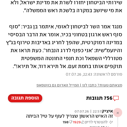
שירותי הביטחון יחזרו לשרת את מדינת ישראל, ולא 
את מי שיושב במקרה בלשכת ראש הממשלה".
מנגד אמר השר לביטחון לאומי, איתמר בן גביר: "סוף 
סוף ראש ארגון בטחוני בכיר, אומר את הדבר הבסיסי 
במדינה דמוקרטית, שהפך לחריג באדיבות טירוף בג"ץ 
והיועמ"שית: 'אני כפוף לדרג הנבחר'. כעת תראו את 
מטורללי השמאל וכת חנפי החונטה המשפטית 
תוקפים אותו בחמת זעם. אל תירא דוד, אל תירא!".
פורסם לראשונה: 22:43, 07.07.26
מצאתם טעות? כתבו לנו | המייל האדום גם בווטסאפ
756
תגובות
הוספת תגובה
איציק
22:57 | 07.07.26
א
זה האיש הראשון שצריך לעוף על טיל הביתה
אחרי הבחירות. הוא חושב שתפקידו להיות ראש
להצטרף לדיון
1929
198
השטאזי או משמרות המהפכה.