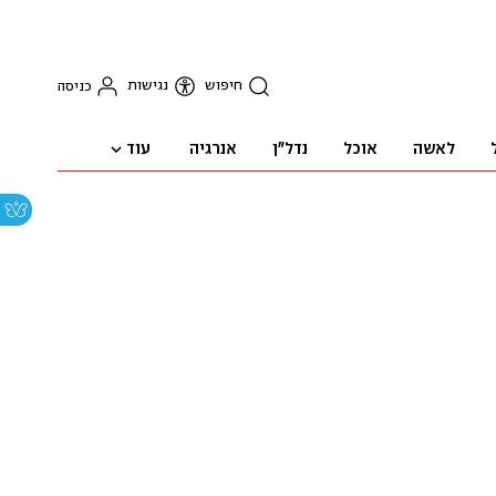
חיפוש
נגישות
כניסה
עוד
לאשה
אוכל
נדל"ן
אנרגיה