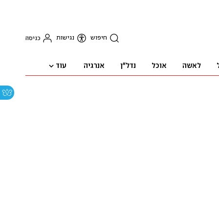
חיפוש
נגישות
כניסה
עוד
לאשה
אוכל
נדל"ן
אנרגיה