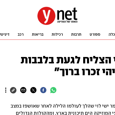
כלה
ספורט
תרבות
רכילות
בריאות
רכב
דיגיטל
וי הצליח לגעת בלבבות
י זכרו ברוך"
שר התרבות והספורט מיקי זוהר ספד לזמר ישי לוי שהלך לעולמו הלילה לאחר שאושפז במצב 
קשה. זוהר כתב ברשת X: "ישי היה מחלוצי המוזיקה הים תיכונית בארץ, ומהקולות הגדולים 