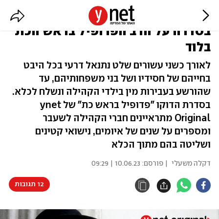
"שלטון הפחד": צפו בכל הפרקים
בסדרה על הרב הפדופיל בראש הכת
בלוד
לאורך כשני עשורים שלט נתנאל דרעי בכל היבט
בחייהם של חסידיו ושל בני משפחותיהם, עד
שהורשע בעבירות מין בילדי הקהילה ונשלח לכלא.
בסדרת הדוקו "פדופיל בראש כת" של ynet
Original מתראיינים חברי הקהילה לשעבר
ומספרים על שנים של איומים, נישואי קטינים
ושליטה בהם מתוך הכלא
דקלה משעלי
| פורסם:
10.06.23 | 09:29
12 תגובות