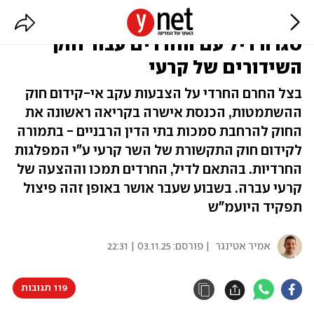
הפטור מגיוס תקוע - הקואליציה
סגרה דיל עם החרדים עבור חוק
השידורים של קרעי
בצל החרם החרדי על הצבעות עקב אי-קידום חוק
ההשתמטות, הכנסת אישרה בקריאה ראשונה את
החוק להרחבת סמכות בתי הדין הרבניים - בתמורה
לקידום חוק התקשורת של השר קרעי ע"י המפלגות
החרדיות. בהתאם לדיל, החרדים תמכו וההצעה של
קרעי עברה. בשבוע שעבר אושר באופן זהה פיצול
תפקיד היועמ"ש
אמיר אטינגר
| פורסם:
03.11.25 | 22:31
119 תגובות