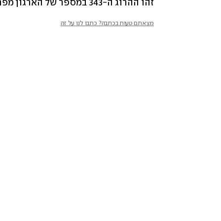
זהו ההרוג ה-343 במספר של הארגון מפרוץ המלחמה.  
מצאתם טעות בכתבה? כתבו לנו על זה