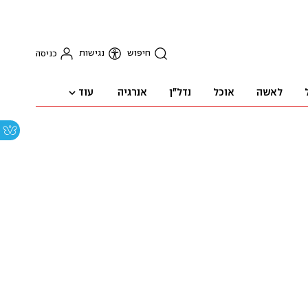
חיפוש
נגישות
כניסה
עוד
לאשה
אוכל
נדל"ן
אנרגיה