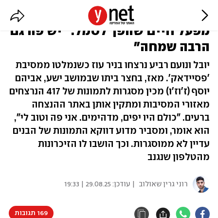
בניו נרצחו בשער הקיבוץ, והוא הרים
מפעל חיים שהפך לסמל: "יש פה גם
הרבה שמחה"
יובל ונועם רביע נרצחו בניר עוז כשנמלטו ממסיבת
'פסיידאק'. מאז, בחצר ביתו שבמושב ישע, אביהם
יוסף (ז'וז'ו) מכין מסגרות לתמונות של 417 הנרצחים
מאזורי המסיבות ומתקין אותן באתר ההנצחה
ברעים. "כולם היו יפים, מדהימים. אני פה וטוב לי",
הוא אומר, ומסביר מדוע דווקא התמונות של הבנים
עדיין לא ממוסגרות. וכך הושבו לו הזיכרונות
מהטלפון שנגנב
רוני גרין שאולוב
| עודכן:
29.08.25 | 19:33
169 תגובות