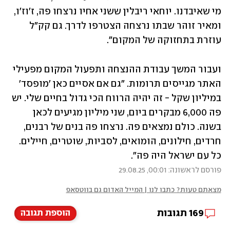
מי שאיבדנו. יוחאי ריבלין ששני אחיו נרצחו פה, ז'וז'ו, 
ומאיר זוהר שבתו נרצחה הצטרפו לדרך. גם קק"ל 
עוזרת בתחזוקה של המקום".
ועבור המשך עבודת ההנצחה ותפעול המקום מפעילי 
האתר מגייסים תרומות. "גם אם אסיים כאן 'מופסד' 
במיליון שקל - זה יהיה הרווח הכי גדול בחיים שלי. יש 
פה 6,000 מבקרים ביום, שני מיליון מגיעים לכאן 
בשנה. כולם נמצאים פה. נרצחו פה בנים של רבנים, 
חרדים, חילונים, הומואים, לסביות, שוטרים, חיילים. 
כל עם ישראל היה פה". 
פורסם לראשונה: 00:01, 29.08.25
מצאתם טעות? כתבו לנו | המייל האדום גם בווטסאפ
169
תגובות
הוספת תגובה