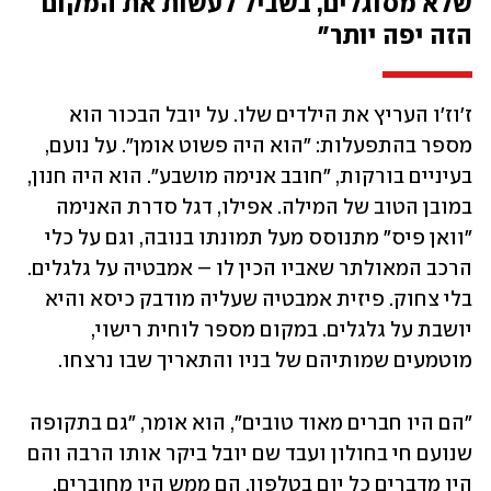
שלא מסוגלים, בשביל לעשות את המקום 
הזה יפה יותר"
ז'וז'ו העריץ את הילדים שלו. על יובל הבכור הוא 
מספר בהתפעלות: "הוא היה פשוט אומן". על נועם, 
בעיניים בורקות, "חובב אנימה מושבע". הוא היה חנון, 
במובן הטוב של המילה. אפילו, דגל סדרת האנימה 
"וואן פיס" מתנוסס מעל תמונתו בנובה, וגם על כלי 
הרכב המאולתר שאביו הכין לו – אמבטיה על גלגלים. 
בלי צחוק. פיזית אמבטיה שעליה מודבק כיסא והיא 
יושבת על גלגלים. במקום מספר לוחית רישוי, 
מוטמעים שמותיהם של בניו והתאריך שבו נרצחו.
"הם היו חברים מאוד טובים״, הוא אומר, ״גם בתקופה 
שנועם חי בחולון ועבד שם יובל ביקר אותו הרבה והם 
היו מדברים כל יום בטלפון. הם ממש היו מחוברים. 