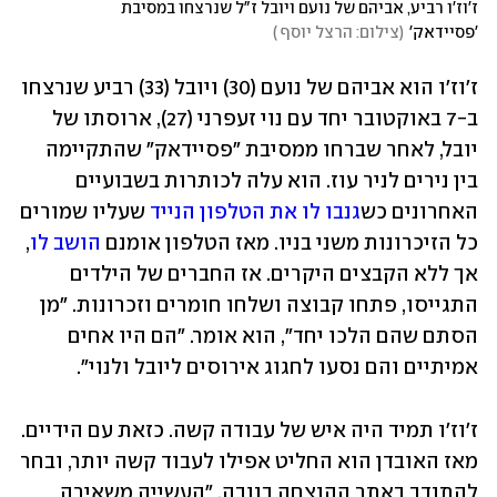
ז'וז'ו רביע, אביהם של נועם ויובל ז"ל שנרצחו במסיבת 
'פסיידאק'
(
צילום: הרצל יוסף 
)
ז'וז'ו הוא אביהם של נועם (30) ויובל (33) רביע שנרצחו 
ב-7 באוקטובר יחד עם נוי זעפרני (27), ארוסתו של 
יובל, לאחר שברחו ממסיבת "פסיידאק" שהתקיימה 
בין נירים לניר עוז. הוא עלה לכותרות בשבועיים 
האחרונים כש
גנבו לו את הטלפון הנייד
 שעליו שמורים 
כל הזיכרונות משני בניו. מאז הטלפון אומנם 
הושב לו
, 
אך ללא הקבצים היקרים. אז החברים של הילדים 
התגייסו, פתחו קבוצה ושלחו חומרים וזכרונות. "מן 
הסתם שהם הלכו יחד", הוא אומר. "הם היו אחים 
אמיתיים והם נסעו לחגוג אירוסים ליובל ולנוי". 
ז'וז'ו תמיד היה איש של עבודה קשה. כזאת עם הידיים. 
מאז האובדן הוא החליט אפילו לעבוד קשה יותר, ובחר 
להתנדב באתר ההנצחה בנובה. "העשייה משאירה 