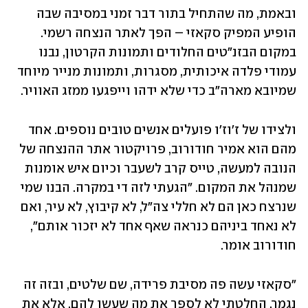
ובאמת, מה שהתחיל בתור דבר זמני במסיבה שבה 
הופיע המפיק סקאזי – הפך לאתר הנצחה רשמי. 
במקום הבזנ"טים החלודים ותמונות הקרטון, נבנו 
עמודי פלדה איכותית, מסגרות, ותמונות מנייר מיוחד 
שמיובא מארה"ב כדי שלא ידהו וייפגעו ממזג האוויר.
ולצידו של ז'וז'ו פועלים אנשים טובים נוספים. אחד 
מהם הוא אמיר חודורוב, פרויקטור אתר ההנצחה של 
הנובה למעשה, טייס קרב לשעבר וכיום איש אומנות 
שמנהל את המקום. "הגעתי לזה די במקרה. הבנו שמי 
שנרצח כאן הם לא חללי צה"ל, לא קיבוץ, לא עיר, ואם 
לא נאחד ביניהם כנראה שאף אחד לא יזכור אותם", 
חודורוב אומר.
"סקאזי עשה פה מסיבת פרידה, שם שלטים, ובזה זה 
נגמר. החלטתי לא לספר את מה שעשו להם, אלא את 