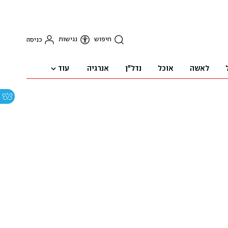
חיפוש
נגישות
כניסה
עוד
לאשה
אוכל
נדל"ן
אנרגיה