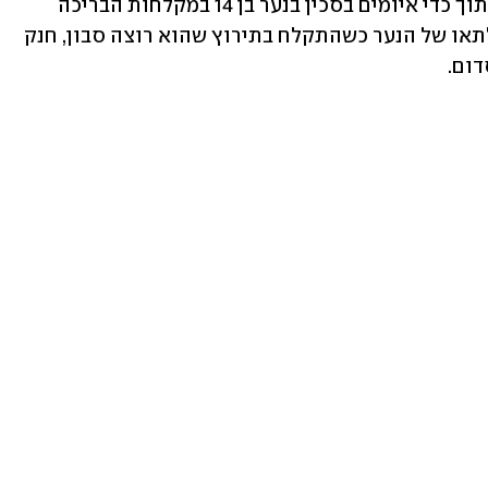
עילית שנעצר בחשד שביצע מעשה סדום תוך כדי איומים בסכין בנער בן 14 במקלחות הבריכה 
בישוב מתתיהו. לפי החשד, פרנקל נכנס לתאו של הנער כשהתקלח בתירוץ שהוא רוצה סבון, חנק 
דום.