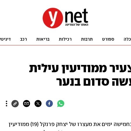
כלה
ספורט
תרבות
רכילות
בריאות
רכב
דיגיטל
יר ממודיעין עילית
שה סדום בנער
בית משפט השלום בפתח תקווה האריך בחמישה ימים את מעצרו של יצחק פרנקל (19) ממודיעין 