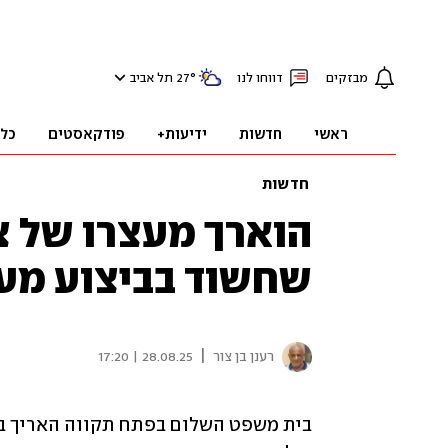
מבזקים
דווחו לנו
°
27
תל אביב
ראשי
חדשות
ידיעות+
פודקאסטים
כל
חדשות
הוארך מעצרו של צע
שחשוד בביצוע מע
|
רענן בן צור
28.08.25 | 17:20