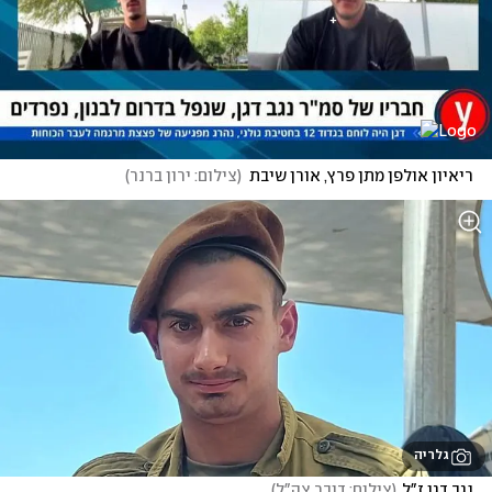
ריאיון אולפן מתן פרץ, אורן שיבת
(
צילום: ירון ברנר
)
גלריה
נגב דגן ז"ל
(
צילום: דובר צה"ל
)