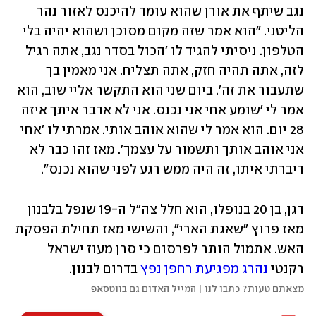
נגב שיתף את אורן שהוא עומד להיכנס לאזור נהר 
הליטני. "הוא אמר שזה מקום מסוכן ושהוא יהיה בלי 
הטלפון. ניסיתי להגיד לו 'הכול בסדר נגב, אתה רגיל 
לזה, אתה תהיה חזק, אתה תצליח. אני מאמין בך 
שתעבור את זה'. ביום שני הוא התקשר אליי שוב, הוא 
אמר לי 'שומע אחי אני נכנס. אני לא אדבר איתך איזה 
28 יום. הוא אמר לי שהוא אוהב אותי. אמרתי לו 'אחי 
אני אוהב אותך ותשמור על עצמך'. מאז זהו כבר לא 
דיברתי איתו, זה היה ממש רגע לפני שהוא נכנס".
דגן, בן 20 בנופלו, הוא חלל צה"ל ה-19 שנפל בלבנון 
מאז פרוץ "שאגת הארי", והשישי מאז תחילת הפסקת 
האש. אתמול הותר לפרסום כי סרן מעוז ישראל 
רקנטי 
נהרג מפגיעת רחפן נפץ
 בדרום לבנון.
מצאתם טעות? כתבו לנו | המייל האדום גם בווטסאפ