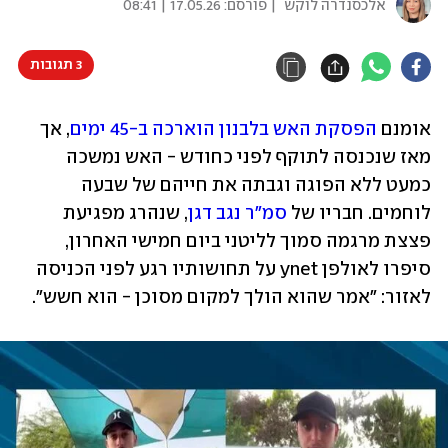
אלכסנדרה לוקש
| פורסם:
17.05.26 | 08:41
3 תגובות
אומנם 
הפסקת האש בלבנון הוארכה ב-45 ימים
, אך 
מאז שנכנסה לתוקף לפני כחודש - האש נמשכה 
כמעט ללא הפוגה וגבתה את חייהם של שבעה 
לוחמים. חבריו של 
סמ"ר נגב דגן
, שנהרג מפגיעת 
פצצת מרגמה סמוך לליטני ביום חמישי האחרון, 
סיפרו לאולפן ynet על תחושותיו רגע לפני הכניסה 
לאזור: "אמר שהוא הולך למקום מסוכן - הוא חשש".