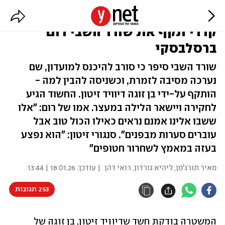
המשטרה חוקרת: בן זוגה של נסרין
קדרי תקף את שורד השבי רום
ברסלבסקי
שורד השבי סיפר כי סורב להיכנס למועדון, שם
נערכה מסיבה לזמרת, וכשניסה להבין למה -
הותקף על-ידי בן זוגה דיוויד זיטון. החשוד הגיע
לחקירה ויישאר הלילה במעצר. אמו של רום: "אלו
ששבו אלינו אמנם נראים כאילו הכול טוב אבל
עוברים סערות מבפנים". סנגורי זיטון: "הוא נפצע
בעזה במאמץ לשחרור חטופים"
מאיר תורג'מן
,
ליהיא גורדון
,
רואי דהן
| עודכן:
18.01.26 | 13:44
253 תגובות
המשטרה בודקת חשד שדיוויד זיטון, בן זוגה של 