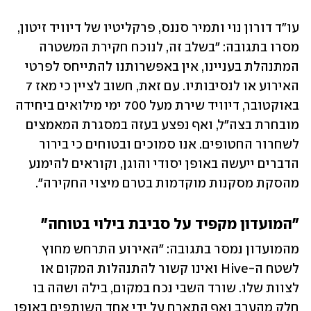
עו"ד דורון נוי ותמיר סננס, פרקליטיו של דיוויד זיטון, 
מסרו בתגובה: "בשלב זה, לנוכח חקירת המשטרה 
המתנהלת בעניינו, אין באפשרותנו להתייחס לפרטי 
האירוע או לנסיבותיו. עם זאת, חשוב לציין כי מאז 7 
באוקטובר, דיוויד שירת מעל 700 ימי מילואים ביחידה 
מובחרת בצה"ל, ואף נפצע בעזה במסגרת המאמצים 
לשחרור החטופים. אנו סמוכים ובטוחים כי בירור 
הדברים ייעשה באופן יסודי והוגן, וקוראים להימנע 
מהסקת מסקנות מוקדמות בטרם מיצוי החקירה".
"המועדון מקפיד על סביבת בילוי בטוחה"
מהמועדון נמסר בתגובה: "האירוע התרחש מחוץ 
לשטח ה-Hive ואינו קשור להתנהלות המקום או 
לצוות שלו. שורד השבי נכח במקום, בילה ושהה בו 
חלק מהערב ואף התארח על ידי אחד השותפים באופן 