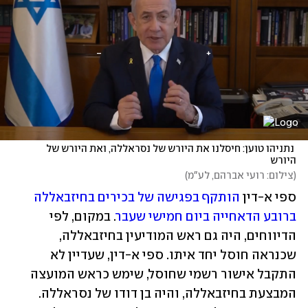
 נתניהו טוען: חיסלנו את היורש של נסראללה, ואת היורש של 
היורש
(
צילום: רועי אברהם, לע"מ
)
ספי א-דין 
הותקף בפגישה של בכירים בחיזבאללה 
ברובע הדאחייה ביום חמישי שעבר
. במקום, לפי 
הדיווחים, היה גם ראש המודיעין בחיזבאללה, 
שכנראה חוסל יחד איתו. ספי א-דין, שעדיין לא 
התקבל אישור רשמי שחוסל, שימש כראש המועצה 
המבצעת בחיזבאללה, והיה בן דודו של נסראללה. 