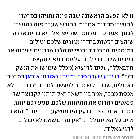
זו לא הפעם הראשונה שבה פונה נתניהו בסרטון 
לתושבי מדינות אחרות. בחודש שעבר פנה לתושבי 
לבנון ואמר כי המלחמה של ישראל היא בחיזבאללה, 
ש"הציב רקטות בחדרי מגורים שלכם וטילים 
במוסכים. הרקטות והטילים הללו מכוונים ישירות אל 
הערים שלנו. כדי להגן על עמנו מפני תקיפות 
חיזבאללה, עלינו להוציא (מכלל שימוש) את הנשק 
הזה". 
בשבוע שעבר פנה נתניהו לאזרחי איראן
 בסרטון 
באנגלית, שבו ביקש מהם למעשה למרוד. "לרודנים לא 
אכפת מכם", אמר בין השאר. "אל תיתנו לקבוצה של 
פנאטים להרוס את התקוות שלכם. מגיע לכם יותר, 
דמיינו אם כספי הגרעין היו מושקעים בחינוך". הוא גם 
איים על האייתוללות: "אין מקום שאנו לא יכולים 
להגיע אליו".
פורסם לראשונה: 19:32, 08.10.24