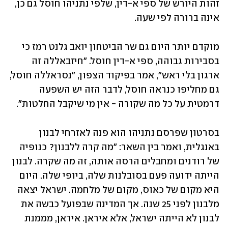
זהות היורש של ספי א-דין, שלפי נתניהו חוסל גם כן, 
אינה ברורה לפי שעה.
מוקדם יותר היום גם שר הביטחון יואב גלנט רמז כי 
בסבירות גבוהה, ספי א-דין חוסל. "חיזבאללה זה 
ארגון בלי ראש", אמר בפיקוד הצפון, "נסראללה חוסל, 
גם מחליפו כנראה חוסל, לדבר הזה יש השפעה 
דרמטית על כל מה שקורה - אין מי שיקבל החלטות".
בסרטון שפרסם נתניהו הוא פנה לאזרחי לבנון 
באנגלית, ואמר בין השאר: "מה קרה ללבנון? כנופיה 
של רודנים ומחבלים הרסה אותה, זה מה שקרה. לבנון 
הייתה ידועה פעם בסובלנות שלה, ביופי שלה. היום 
היא מקום של כאוס, מקום של מלחמה. ישראל יצאה 
מלבנון לפני 25 שנה. אך המדינה שבפועל כבשה את 
לבנון לא הייתה ישראל, אלא איראן. איראן, מממנת 