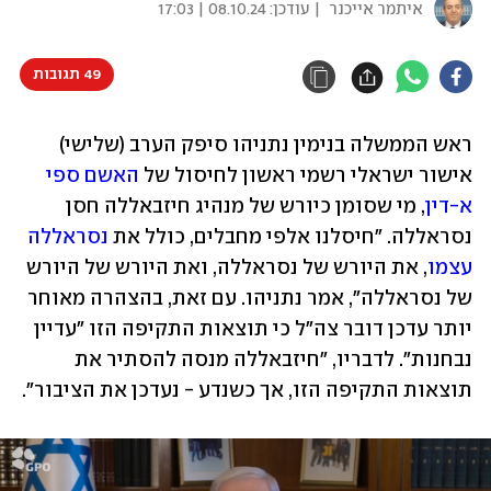
איתמר אייכנר
| עודכן:
08.10.24 | 17:03
49 תגובות
ראש הממשלה בנימין נתניהו סיפק הערב (שלישי) 
אישור ישראלי רשמי ראשון לחיסול של 
האשם ספי 
א-דין
, מי שסומן כיורש של מנהיג חיזבאללה חסן 
נסראללה. "חיסלנו אלפי מחבלים, כולל את 
נסראללה 
עצמו
, את היורש של נסראללה, ואת היורש של היורש 
של נסראללה", אמר נתניהו. עם זאת, בהצהרה מאוחר 
יותר עדכן דובר צה"ל כי תוצאות התקיפה הזו "עדיין 
נבחנות". לדבריו, "חיזבאללה מנסה להסתיר את 
תוצאות התקיפה הזו, אך כשנדע - נעדכן את הציבור".