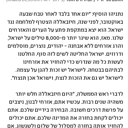
האשם ספי א-דין. גם היורש חוסל
(
צילום: Khaled DESOUKI / AFP
)
נתניהו הוסיף: "יום אחד בלבד לאחר טבח שבעה 
באוקטובר, לפני שנה, חיזבאללה הצטרף למלחמה נגד 
ישראל. הוא יצא במתקפת פתע על הערים והאזרחים 
שלנו. מאז, הוא שיגר יותר מ-8,000 טילים על ישראל, 
והרג אזרחים ללא אבחנה - יהודים, נוצרים, מוסלמים 
ודרוזים. ישראל החליטה לשים לזה סוף. החלטנו 
לעשות כל מה שנדרש כדי להחזיר את אזרחינו 
לבתיהם בבטחה. לישראל יש זכות להגן על עצמה. 
לישראל יש גם את הזכות לנצח, וישראל אכן תנצח".
לדברי ראש הממשלה, "היום חיזבאללה חלש יותר 
משהיה שנים רבות. עכשיו אתם, אזרחי לבנון, ניצבים 
על פרשת דרכים חשובה. הבחירה בידיים שלכם. אתם 
יכולים לקחת בחזרה את המדינה שלכם. אתם יכולים 
להחזיר אותה בחזרה למסלול של שלום ולשגשוג. אם 