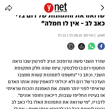
שורד השבי סשה טרופנוב: "מי
שרואה את התמונות של רום בלי
כאב לב - אין לו חמלה"
ynet
| פורסם:
01.08.25 | 07:22
שורד השבי סשה טרופנוב הגיב לסרטון שבו נראה 
החטוף רום ברסלבסקי, עימו שהה חלק מתקופת 
השבי, וכתב כי "נחשפנו לתמונות קשות ממצבו 
העדכני של רום ולא יכולתי להאמין שזה אותו האדם 
שראיתי לפני יותר משנה. את האמונה והכוח שראיתי 
אז בעיניו החליפו עצבות, דיכאון וחוסר אונים". 
לדבריו, "מי שרואה את התמונות האלו בלי כאב לב 