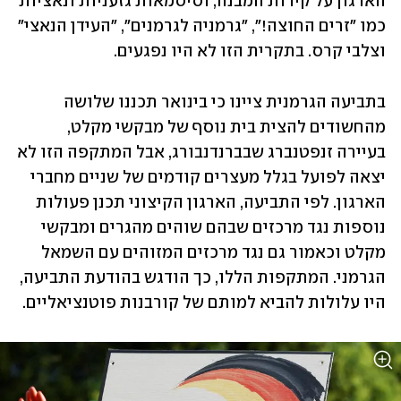
הארגון על קירות המבנה, וסיסמאות גזעניות ונאציות 
כמו "זרים החוצה!", "גרמניה לגרמנים", "העידן הנאצי" 
וצלבי קרס. בתקרית הזו לא היו נפגעים. 
בתביעה הגרמנית ציינו כי בינואר תכננו שלושה 
מהחשודים להצית בית נוסף של מבקשי מקלט, 
בעיירה זנפטנברג שבברנדנבורג, אבל המתקפה הזו לא 
יצאה לפועל בגלל מעצרים קודמים של שניים מחברי 
הארגון. לפי התביעה, הארגון הקיצוני תכנן פעולות 
נוספות נגד מרכזים שבהם שוהים מהגרים ומבקשי 
מקלט וכאמור גם נגד מרכזים המזוהים עם השמאל 
הגרמני. המתקפות הללו, כך הודגש בהודעת התביעה, 
היו עלולות להביא למותם של קורבנות פוטנציאליים. 