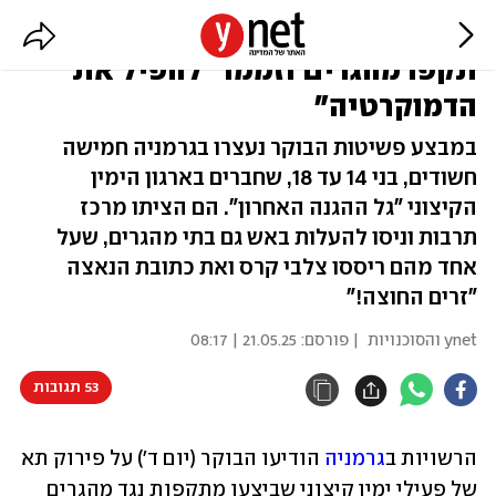
גרמניה: בני נוער "טרוריסטים"
תקפו מהגרים וזממו "להפיל את
הדמוקרטיה"
במבצע פשיטות הבוקר נעצרו בגרמניה חמישה
חשודים, בני 14 עד 18, שחברים בארגון הימין
הקיצוני "גל ההגנה האחרון". הם הציתו מרכז
תרבות וניסו להעלות באש גם בתי מהגרים, שעל
אחד מהם ריססו צלבי קרס ואת כתובת הנאצה
"זרים החוצה!"
ynet והסוכנויות
| פורסם:
21.05.25 | 08:17
53 תגובות
הרשויות ב
גרמניה
 הודיעו הבוקר (יום ד') על פירוק תא 
של פעילי ימין קיצוני שביצעו מתקפות נגד מהגרים 