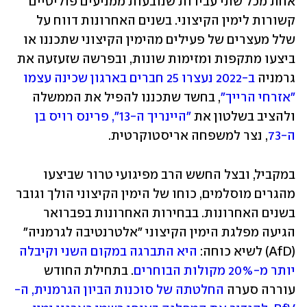
אחת מכל שתי עבירות שנובעות ממניעים פוליטיים 
קשורות לימין הקיצוני. בשנים האחרונות דווח על 
שלל מעצרים של פעילים מהימין הקיצוני שתכננו או 
ביצעו מתקפות ומזימות שונות, ובפרשה שזעזעה את 
גרמניה 
ב-2022 נעצרו 25 חברים בארגון שכינה עצמו 
"אזרחי הרייך"
, בחשד שתכננו להפיל את הממשלה 
ולהציב בשלטון את 
"היינריך ה-13", פרינס רויס בן 
ה-73
, נצר למשפחה אריסטוקרטית.
במקביל, ובצל החשש הרב מפיגועי טרור שביצעו 
מהגרים מוסלמים, כוחו של הימין הקיצוני הולך וגובר 
בשנים האחרונות. בבחירות האחרונות בפברואר 
הגיעה מפלגת הימין הקיצוני "אלטרנטיבה לגרמניה" 
(AfD) לשיא כוחה: 
היא התברגה במקום השני וקיבלה 
יותר מ-20% מקולות הבוחרים
. בתחילת החודש 
עוררה סערה 
החלטתה של סוכנות הביון הגרמנית, ה-