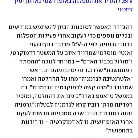
BfV, להגדיר את המפלגה באופן רשמי כארגון ימין 
קיצוני
. 
ההגדרה תאפשר לסוכנות הביון להשתמש במודיעים 
ובכלים נוספים כדי לעקוב אחרי פעילות המפלגה 
ברחבי גרמניה. לפי ה-BfV מדובר בגוף גזעני 
ואנטי-מוסלמי שמהווה איום על המשטר הדמוקרטי, 
ו"מזלזל בכבוד האדם" – במיוחד לנוכח "ההסתה 
המתמשכת" שלו נגד פליטים ומהגרים. ראשי 
"אלטרנטיבה לגרמניה" מחו על ההחלטה ואמרו 
שמדובר ב"מכה קשה לדמוקרטיה הגרמנית". גם 
בממשל טראמפ בארה"ב גינו את ההחלטה, ומזכיר 
המדינה מרקו רוביו קרא לגרמניה לבטלה: "גרמניה 
נתנה לסוכנות הביון שלה סמכויות חדשות לעקוב 
אחרי האופוזיציה. זו לא דמוקרטיה – זו רודנות 
בתחפושת".