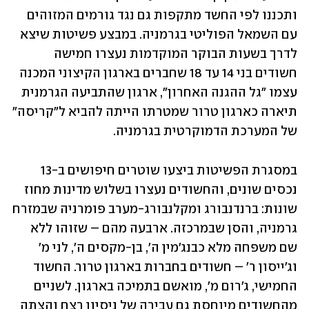
ותכננו לפי החשד מתקפות גם נגד גורמים המזוהים 
עם השמאל הפוליטי בגרמניה. במבצע פשיטות שיצא 
לדרך בשעות הבוקר המוקדמות נעצרו חמישה 
חשודים בני 14 עד 18 שחברים בארגון הקיצוני המכנה 
עצמו "גל ההגנה האחרון", ארגון שהתביעה הגרמנית 
תיארה כארגון טרור שמטרתו הייתה להביא ל"קריסה" 
של המערכת הדמוקרטית בגרמניה. 
במסגרת הפשיטות ביצעו שוטרים חיפושים ב-13 
נכסים שונים, והחשודים נעצרו בשלוש מדינות מחוז 
שונות: ברנדנבורג ומקלנבורג-מערב פומרניה שבמזרח 
גרמניה, והסן שבמרכזה. ארבעה מהם – שזוהו ללא 
שם משפחה מלא כבנג'מין ה', בן-מקסים ה', לני מ' 
וג'ייסון ר' – חשודים בחברות בארגון טרור. החשוד 
החמישי, ג'רום מ', מואשם בתמיכה בארגון. לשניים 
מהחשודים מיוחסת גם עבירה של ניסיון רצח והצתה 