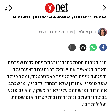
גנץ על הדוח של האו"ם: שפל מוסרי
שלא יימחה, פוגע בביטחון העולם
מורן אזולאי
| פורסם:
13.03.25 | 09:27
יו"ר המחנה הממלכתי בני גנץ התייחס לדוח שפרסם 
האו"ם המאשים את ישראל ברצח עם ברצועת עזה 
ובפגיעה מינית בפלסטינים כאסטרטגיה, ומסר כי "זה 
שפל מוסרי ועיוורון שלא יימחה". לדבריו, "מי שכתב 
את הדוח ומי שחתם עליו לא רק משקר, הוא גם פוגע 
בביטחון העולם ונותן רוח גבית לטרור, אנטישמיות 
ועלילות דם".