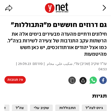
גם דרוזים חוששים מ"התבוללות"
חילונים ודתיים מהעדה מבעירים בימים אלה את
הרשתות עקב התנדבות של צעירה לשירות בצה"ל.
כמו אצל יהודים אורתודוכסים, יש כאן חשש
מהיטמעות
עו"ד שקיב (שכיב) עלי, شكيب علي، محام
| פורסם:
29.09.23 |
04:53
79 תגובות
תגיות
גיוס לצה"ל
התבוללות
שקיב עלי
צה"ל
דרוז