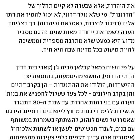
את היהדות, אלא שבעדה לא קיים תהליך של 
"הדרזנות". מי שלא נולד דרוזי, לא יכול להמיר את דתו 
אליה (בניגוד לנצרות, לאסלאם וליהדות). כך הצליחה 
העדה לשמר את ייחודה מאות שנים. זה גם מסביר 
מדוע היא כמעט שלא מתרבה מספרית וממשיכה 
להיות מיעוט בכל מדינה שבה היא חיה.
על פי השיח כמאל קבלאן מבית ג'ן (קאדי בית הדין 
הדתי הדרוזי), החשש מהיטמעות, בתוספת יצר 
ההישרדות, הולידו את ההתנגדות – הן בקרב דתיים 
והן בקרב חילונים - לכל צעד שעלול להפגיש את בנות 
העדה עם בני דתות אחרות. עד שנות ה-80 התנגדו 
אנשי דת ללימודי בנות מחוץ ליישובים דרוזיים. היו גם 
שאסרו על נשים לנהוג, להשתתף בשמחות במשותף 
עם בנים, לענוד תכשיטים, לעשן או לשתות אלכוהול 
(איסורים אלה עדיין תקפים כלפי צעירות ממשפחות 