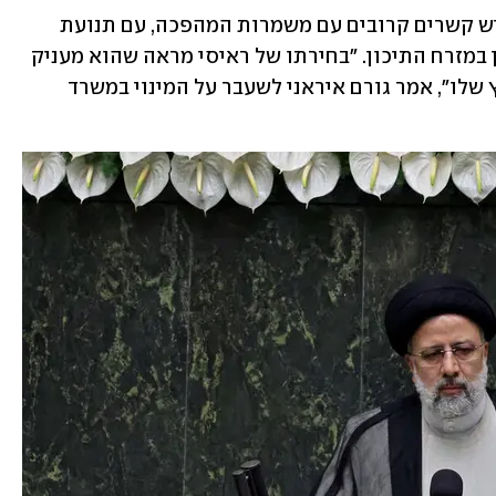
לפי רויטרס לשר החוץ החדש של איראן יש קשרים קרובים עם משמרות המהפכה, עם תנועת 
חיזבאללה ועם שלוחות אחרות של איראן במזרח התיכון. "בחירתו של ראיסי מראה שהוא מעניק 
חשיבות לנושאים אזוריים במדיניות החוץ שלו", אמר גורם איראני לשעבר על המינוי במשרד 