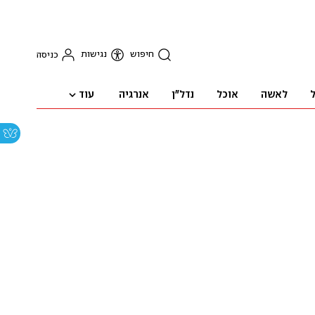
חיפוש
נגישות
כניסה
עוד
ל
לאשה
אוכל
נדל"ן
אנרגיה