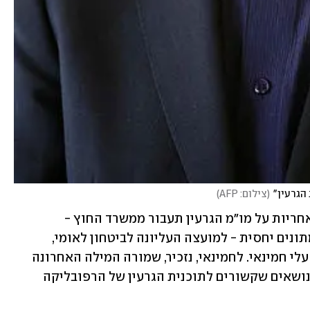
הגרעין"
(
צילום: AFP
)
כלי תקשורת באיראן דיווחו כי ייתכן שהאחריות על מו"מ הגרעין תעבור ממשרד החוץ - 
שבתקופת רואחני עמדו בראשו גורמים מתונים יחסית - למועצה העליונה לביטחון לאומי, 
שחבריה מוסרים עדכונים למנהיג העליון עלי חמינאי. לחמינאי, נזכיר, שמורה המילה האחרונה 
בכל סוגיה על סדר היום באיראן - כולל בנושאים שקשורים לתוכנית הגרעין של הרפובליקה 