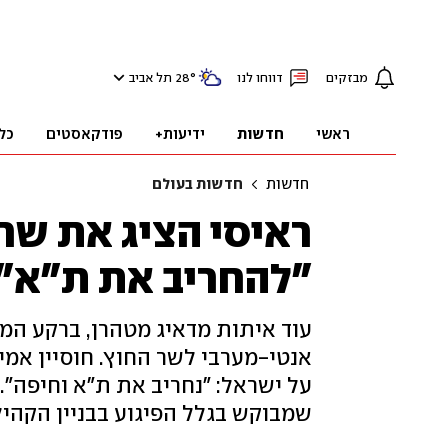
מבזקים
דווחו לנו
°
28
תל אביב
ראשי
חדשות
ידיעות+
פודקאסטים
כל
חדשות
חדשות בעולם
ראיסי הציג את שר 
"להחריב את ת"א"
עוד איתות מדאיג מטהרן, ברקע המב
אנטי-מערבי לשר החוץ. חוסיין אמי
על ישראל: "נחריב את ת"א וחיפה".
שמבוקש בגלל הפיגוע בבניין הקהיל