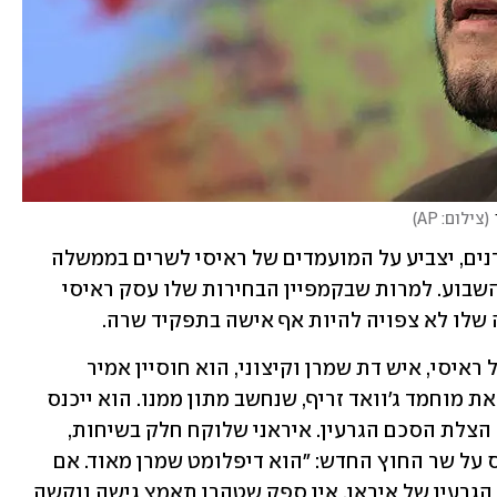
(
צילום: AP
)
הפרלמנט האיראני, שנשלט על-ידי השמרנים, יצביע על המועמדים של ראיסי לשרים בממשלה 
וצפוי להודיע רשמית על המינויים בסוף השבוע. למרות שבקמפיין הבחירות שלו עסק ראיסי 
לו לא צפויה להיות אף אישה בתפקיד שרה. 
המינוי הבולט ביותר בממשלה החדשה של ראיסי, איש דת שמרן וקיצוני, הוא חוסיין אמיר 
עבדוללהיאן בן ה-56. עבדוללהיאן יחליף את מוחמד ג'וואד זריף, שנחשב מתון ממנו. הוא ייכנס 
לתפקיד ברקע המבוי הסתום בשיחות על הצלת הסכם הגרעין. איראני שלוקח חלק בשיחות, 
וביקש להישאר בעילום שם, אמר לרויטרס על שר החוץ החדש: "הוא דיפלומט שמרן מאוד. אם 
משרד החוץ ימשיך להיות אחראי על תיק הגרעין של איראן, אין ספק שטהרן תאמץ גישה נוקשה 