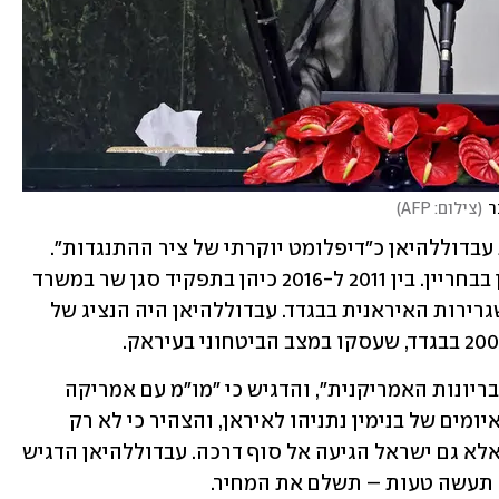
ר
(
צילום: AFP
)
הטלוויזיה הממלכתית באיראן הציגה את עבדוללהיאן כ"דיפלומט יוקרתי של ציר ההתנגדות". 
בעבר היה עבדוללהיאן השגריר של איראן בבחריין. בין 2011 ל-2016 כיהן בתפקיד סגן שר במשרד 
החוץ, ובין 1997 ל-2001 היה דיפלומט בשגרירות האיראנית בבגדד. עבדוללהיאן היה הנציג של 
ב-2018 כתב בטוויטר שהשיחות עסקו ב"בריונות האמריקנית", והדגיש כי "מו"מ עם אמריקה 
מעולם לא היה טאבו". באותה שנה לעג לאיומים של בנימין נתניהו לאיראן, והצהיר כי לא רק 
נתניהו הגיע לסוף דרכו כראש ממשלה - אלא גם ישראל הגיעה אל סוף דרכה. עבדוללהיאן הדגיש 
ם תעשה טעות – תשלם את המחיר.