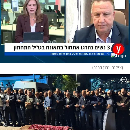
(
צילום: ירון ברנר
)