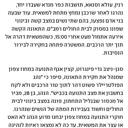
רנין, עולא וסנאא, תושבות כפר מנדא שעבדו יחד, 
נהרגו לאחר שרכבן נמחץ מתחת למשאית. עוד שבעה 
בני אדם נפצעו, בהם שתי נשים במצב קשה ובינוני 
שפונו במסוק לבית החולים רמב"ם. התאונה הקשה 
אירעה אתמול מעט אחרי 15:00, כשהמשאית דהרה אל 
תוך יתר הרכבים. המשטרה פתחה בחקירה לבירור 
הנסיבות.
סגן-ניצב גדי פינגרוט, קצין אגף התנועה במחוז צפון 
שמנהל את חקירת התאונה, סיפר כי "נהג 
הפולטריילר פשוט דהר לתוך טור הרכבים ולא לקח 
בחשבון את מצב התנועה בכביש". הנהג, בן 28, מביר 
אל מכסור שבגליל התחתון, פונה במצב בינוני לבית 
החולים וחשוד בעבירות המתה של הנשים שנהרגו. 
חוקרי התנועה במחוז צפון יבחנו מדוע הנהג לא האט 
או עצר את המשאית. עד כה לא נמצאו ראיות לנהיגה 