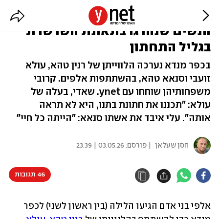
"היו בדרך חזרה מהעבודה": נטמנו 3
הנשים שנהרגו בתאונת השרשרת
בגליל התחתון
בכפר מנדא נערכה הלווייתן של רנין טהא, עולא
זועבי וסנאא טהא, בהשתתפות אלפים. קרובי
משפחותיהן שוחחו עם ynet. שאדי, בעלה של
עולא: "תכננו את חתונת בתנו, היא לא תראה
אותה". עלי איבד את אשתו סנאא: "הייתה כל חיי"
חסן שעלאן
| פורסם:
03.05.26 | 23:39
46 תגובות
אלפי בני אדם הגיעו הלילה (בין ראשון לשני) לכפר 