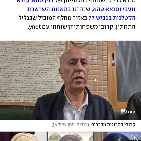
מנדא כדי להשתתף בהלווייתן של 
רנין טהא, עולא 
זועבי וסנאא טהא
, שנהרגו ב
תאונת השרשרת 
הקטלנית בכביש 77
 באזור מחלף המוביל שבגליל 
התחתון. קרובי משפחותיהן שוחחו עם ynet.
קרובי ההרוגות מדברים
(
צילום: חסן שעלאן
)