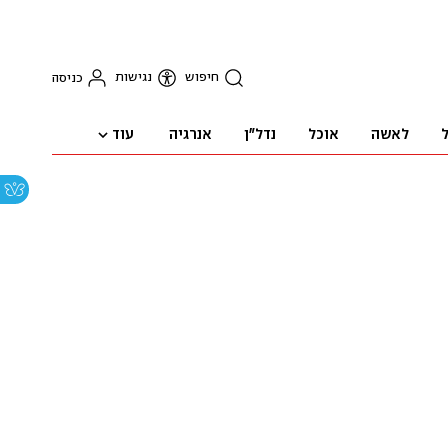
חיפוש
נגישות
כניסה
עוד
ל
לאשה
אוכל
נדל"ן
אנרגיה