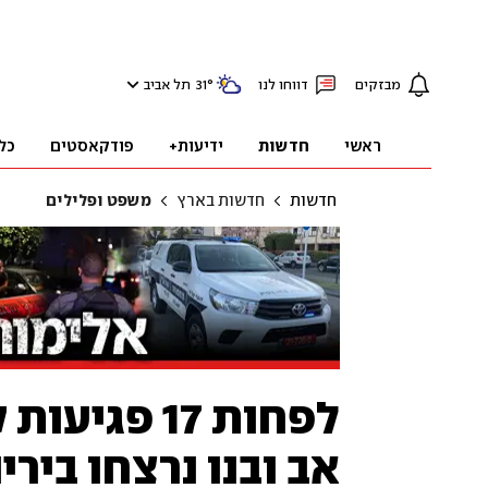
מבזקים
דווחו לנו
°
31
תל אביב
ראשי
חדשות
ידיעות+
פודקאסטים
כל
חדשות
חדשות בארץ
משפט ופלילים
לפחות 17 פ
אב ובנו נרצחו בירי