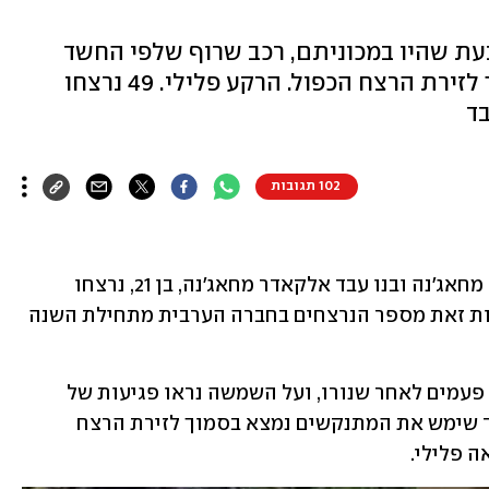
בעת שהיו במכוניתם, רכב שרוף שלפי החשד
שימש את המתנקשים נמצא בסמוך לזירת הרצח הכפול. הרקע פלילי. 49 נרצחו
ד
102 תגובות
 אחמד אבו גזאלה מחאג'נה ובנו עבד אלקאדר מחאג'נה, בן 21, נרצחו 
הבוקר (שני) ביריות באום אל פחם. בעקבות זאת מספר הנרצחים בחברה הערבית מתחילת השנה 
הרכב שבו היו שני הנרצחים התהפך כמה פעמים לאחר שנורו, ועל השמשה נראו פגיעות של 
לפחות 17 קליעים. רכב שרוף שלפי החשד שימש את המתנקשים נמצא בסמוך לזירת הרצח 
 פלילי. 