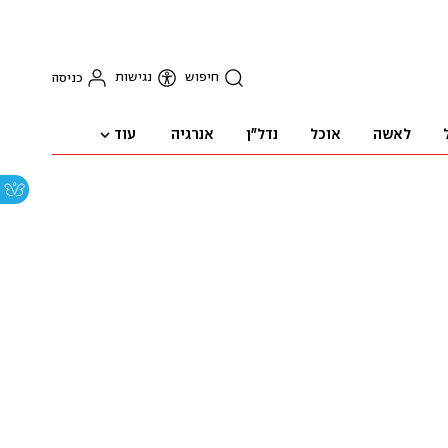
חיפוש
נגישות
כניסה
עוד
לאשה
אוכל
נדל"ן
אנרגיה