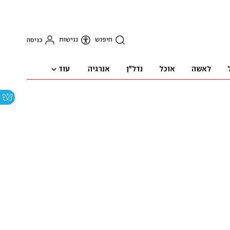
חיפוש
נגישות
כניסה
עוד
לאשה
אוכל
נדל"ן
אנרגיה