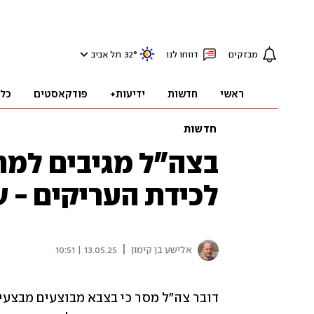
מבזקים
דווחו לנו
°
32
תל אביב
ראשי
חדשות
ידיעות+
פודקאסטים
כל
חדשות
בצה"ל מגיבים למת
לכידת העריקים - ש
|
אלישע בן קימון
13.05.25 | 10:51