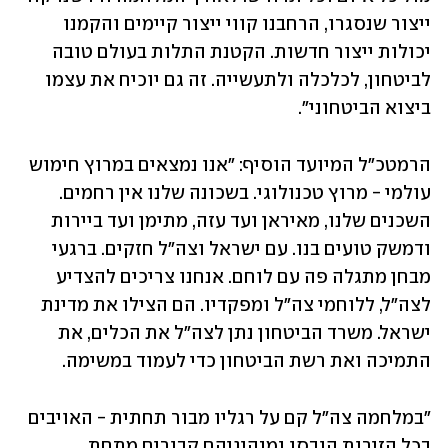
ייצור שנסגרו, הרחבנו קווי ייצור קיימים והקמנו 
יכולות ייצור חדשות. הקטנת התלות בעולם טובה 
לביטחון, לכלכלה ולתעשייה. זה גם יוכיח את עצמו 
ביצוא הביטחוני".
הרמטכ"ל המיועד הוסיף: "אנו נמצאים במרוץ חימוש 
עולמי - מרוץ טכנולוגי. בשכונה שלנו אין רחמים. 
השכנים שלנו, מאיראן ועד עזה, מתימן ועד ביירות 
ודמשק טועים בנו. עם ישראל וצה״ל חזקים. ברגעי 
מבחן מתגלה פה עם לוחם. אנחנו צריכים להצדיע 
לצה"ל, ללוחמי צה"ל ומפקדיו. הם הצילו את מדינת 
ישראל. משרד הביטחון נתן לצה"ל את הכלים, את 
התמיכה ואת רשת הביטחון כדי לעמוד במשימה.
"במלחמה צה"ל קם על רגליו מבור תחתית - האויבים 
בכל הזירות הובסו ומנהיגיהם קבורים מתחת 