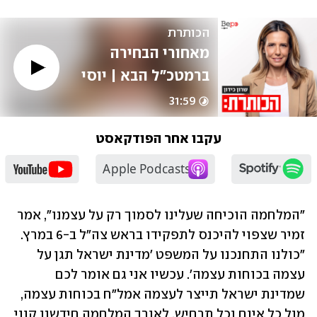
הכותרת
מאחורי הבחירה 
ברמטכ"ל הבא | יוסי 
יהושוע
31:59
עקבו אחר הפודקאסט
"המלחמה הוכיחה שעלינו לסמוך רק על עצמנו", אמר 
זמיר שצפוי להיכנס לתפקידו בראש צה"ל ב-6 במרץ. 
"כולנו התחנכנו על המשפט 'מדינת ישראל תגן על 
עצמה בכוחות עצמה'. עכשיו אני גם אומר לכם 
שמדינת ישראל תייצר לעצמה אמל"ח בכוחות עצמה, 
מול כל איום וכל תרחיש. לאורך המלחמה חידשנו קווי 