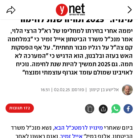
הרמטכ"ל הבא, בנאום ראשון אחרי
מינויו: "2025 תהיה שנת לחימה"
יממה אחרי בחירתו למחליפו של רא"ל הרצי הלוי,
אמר מנכ"ל משרד הביטחון אייל זמיר כי "במלחמה
קם צה"ל על רגליו מבור תחתית". על אף הפסקות
האש בעזה ובלבנון, הוא הדגיש כי "המערכה לא
תמה. גם 2025 תמשיך להיות שנת לחימה. נוכיח
לאויבינו שמולם עומד אגרוף עוצמתי ומנצח"
אלישע בן קימון
| פורסם:
02.02.25 | 16:51
172 תגובות
ביום שאחרי 
מינויו לרמטכ"ל הבא
, נשא מנכ"ל משרד 
הביטחון, אלוף במיל' 
אייל זמיר
, נאום ראשון לאחר 