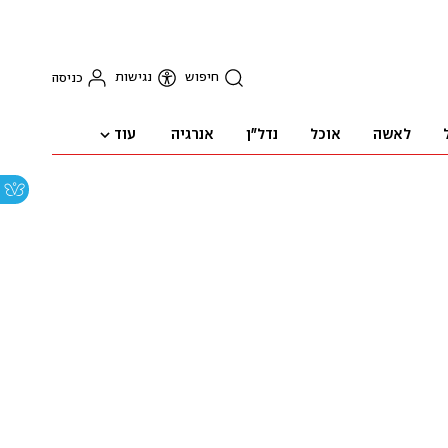
חיפוש
נגישות
כניסה
עוד
לאשה
אוכל
נדל"ן
אנרגיה