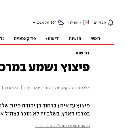
מבזקים
דווחו לנו
°
30
תל אביב
ראשי
חדשות
ידיעות+
פודקאסטים
כל
חדשות
פיצוץ נשמע במרכז
|
אלכסנדרה לוקש
,
יעל צ'כנובר
,
יואב זיתון
19.07.24 | 00:20
במרכז הארץ. בשלב זה לא מוכר בצה"ל אי
מצאתם טעות בכתבה? כתבו לנו על זה