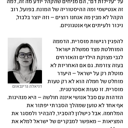
על "עלילות דם", הם מניחים שהקהל יודע מה זה, למה 
זה אנטישמי ומה ההיסטוריה של המונח. בפועל, רוב 
הקהל לא מבין מה אנחנו רוצים – וזה יוצר בלבול, 
ניכור ולעיתים אף אנטגוניזם.
להפגין רגישות מוסרית. הדממה 
המוחלטת מצד ממשלת ישראל 
לגבי מצוקת הילדים והאזרחים 
בעזה צורמת. גם אם האחריות לא 
מוטלת רק על ישראל – היעדר 
מוחלט של חמלה הוא לא רק טעות 
דניאלה גרינבאום
מוסרית. זו טעות אסטרטגית. 
הזדהות עם סבל אנושי איננה חולשה – היא מנהיגות. 
אף אחד לא טוען שמהלך הסברתי יפתור את 
המלחמה. אבל כישלון להסביר, להבהיר ולמסגר את 
המציאות – מאפשר למבקרים של ישראל למלא את 