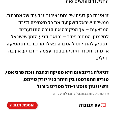
החלל. והם עושים זאת.
זו איננה רק בעיה של יחסי ציבור. זו בעיה של אחריות. 
ממשלת ישראל השקיעה את כל מאמציה בזירה 
המבצעית – אך הפקירה את הזירה התודעתית 
לחלוטין. המחיר נצבר – וכואב. הגיע הזמן שישראל 
תפסיק להתייחס להסברה כאילו מדובר בקוסמטיקה 
או מותרות. זו חזית קרב בפני עצמה – וכרגע, אין בה 
חיילים.
דניאלה גרינבאום היא מפיקה וכתבת זוכת פרס אמי, 
טוריה התפרסמו בין היתר בניו יורק טיימס, 
וושינגטון פוסט ו-וול סטריט ג'ורנל
מצאתם טעות בכתבה? כתבו לנו על זה
99
תגובות
הוספת תגובה