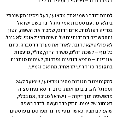
והפתרונות – פשוטים, זמינים וזולים:
למנות דובר רשמי אחד, מקצוען, בעל ניסיון תקשורתי 
בינלאומי, עם סמכות אמיתית לדבר בשם ישראל 
במדיה העולמית. אדם רהוט, שמכיר את השפה, הטון 
וההקשרים התרבותיים של השיח הבינלאומי. לא גנרל. 
לא פוליטיקאי. דובר. לאחד את מערך ההסברה. כיום 
כל גוף – לשכת רה"מ, משרד החוץ, צה"ל, מועצות 
אזוריות – מוציא הודעות נפרדות, לעיתים סותרות. 
בתקופה כזו דרוש קו אחיד, מתואם וגמיש.
להקים צוות תגובות מהיר ומקצועי, שפועל 24/7 
ומסוגל להגיב בזמן אמת. כיום, דיסאינפורמציה 
מתפשטת תוך דקות – וישראל מגיבה, אם בכלל, 
באיחור של ימים. הנזק כבר נעשה. לדבר בשפה 
שהעולם מבין. כאשר גופי מדינה מפרסמים פוסטים 