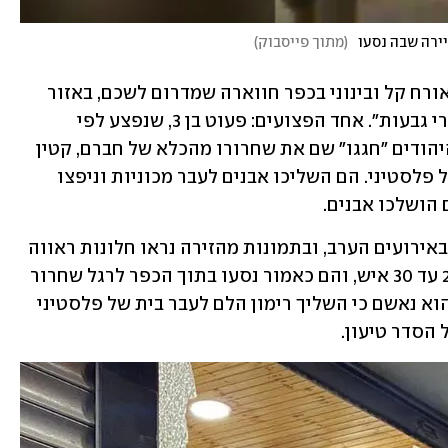
יירה שבה נסעו
(
מתוך פייסבוק
)
שלושה פלסטינים נפצעו הערב (יום ב') באורח קל ובינוני בכפר חווארה שמדרום לשכם, באזור 
השומרון, במהלך התפרעויות שם של "נערי גבעות". אחד הפצועים: פעוט בן 3, שנפצע לפי 
הפלסטינים באורח קל-בינוני. הצעירים היהודים "חגגו" שם את שחרורו מהכלא של חברם, קטין 
שהואשם בזריקת רימון הלם לעבר בית של פלסטיני. הם השליכו אבנים לעבר מכוניות וניפצו 
הושלכו אבנים. 
לצד מכוניות, גם לחנויות בכפר נגרם נזק באירועים הערב, ובתמונות מהזירה נראו חלונות ראווה 
מנופצות. שיירת נערי הגבעות כללה כ-20 עד 30 איש, והם כאמור נסעו בתוך הכפר לרגל שחרור 
נער גבעות אחר, אחרי שנת מאסר בכלא. הוא נאשם כי השליך רימון הלם לעבר בית של פלסטיני 
 הסדר טיעון.