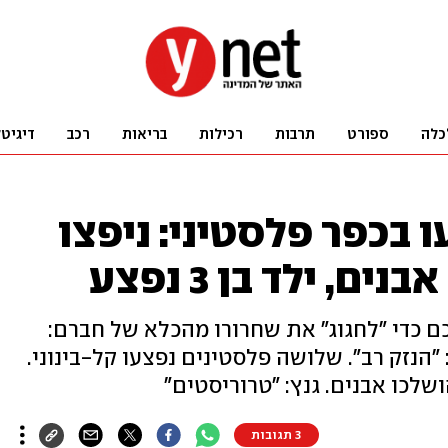
כלה
ספורט
תרבות
רכילות
בריאות
רכב
דיגיט
 בכפר פלסטיני: ניפצו
ם, ילד בן 3 נפצע
ם כדי "לחגוג" את שחרורו מהכלא של חברם:
הנזק רב". שלושה פלסטינים נפצעו קל-בינוני.
שלכו אבנים. גנץ: "טרוריסטים"
3 תגובות