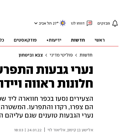
מבזקים
דווחו לנו
°
27
תל אביב
ראשי
חדשות
ידיעות+
פודקאסטים
כל
חדשות
פוליטי מדיני
צבא וביטחון
נערי גבעות התפרעו
חלונות ראווה ויידו אבני
הצעירים נסעו בכפר חווארה ליד שכ
הם צפרו, רקדו והתפרעו. המשטרה: "
נערי הגבעות טוענים שגם עליהם הו
|
אלישע בן קימון
,
אליאור לוי
24.01.22 | 18:03