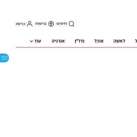
חיפוש
נגישות
כניסה
עוד
ל
לאשה
אוכל
נדל"ן
אנרגיה