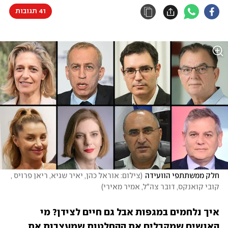
41 תגובות
חלק ממשתתפי הוועידה
(
צילום: אוראל כהן, יאיר שגיא, ריאן פרויס , 
קובי קואנקס, דובר צה"ל, אמיר מאירי
)
איך נלחמים במגפות אבל גם חיים לצידן? מי 
האנשים שמקבלים את ההחלטות שמעצבות את 