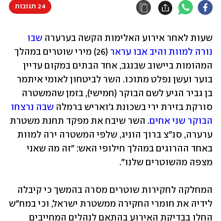
24 תגובות
שעות לאחר אירוע האלימות הקשה בערערה
 שבו 
נורה למוות והיב אבו עראר
 (26) מירי שוטרים במהלך 
המהומות ביישוב שבנגב, אחד הבתים במקום עדיין 
בוער ועשן נפלט מתוכו. השר לביטחון לאומי איתמר 
בן גביר הגיע לשם הבוקר (חמישי), בזמן שהמשטרה 
סורקת בזירת ירי בשכונת ג'ואריש ברמלה 
שבה נרצחו 
הבוקר שני אחים
. השר שיבח את מפקד תחנת משטרת 
ערערה, סנ"צ ברוך הוניג, שלפי המשטרה ירה למוות 
באחד ההרוגים במהלך חילופי האש: "זה מה שאני 
מצפה מהשוטרים שלנו".
המחלקה לחקירות שוטרים מסרה בהמשך כי קיבלה 
לידיה את חומרי החקירה ממשטרת ישראל, וכי במח"ש 
החלו בבדיקת האירוע בהתאם לנהלים המחייבים 