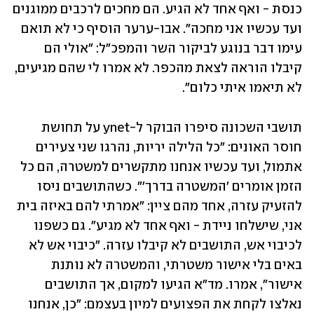
כנסת - ואף אחד לא הגיע. הם מחכים לרכבים ממוגנים 
ועד עכשיו אני מחכה". אבו-ערער הוסיף כי לא תואם 
עימו דבר בנוגע לביקור השר והמפכ"ל: "אולי הם 
קיבלו הוראה לצאת מהכפר. לא אמרו לי שהם מגיעים, 
לא תיאמו איתי כלום".
תושבי השכונה סיפרו הבוקר ל-ynet על תחושת 
חוסר האונים: "כל הלילה יריות, נהרגו שני צעירים 
אתמול, ועד עכשיו אנחנו מתקשרים למשטרה, הם כל 
הזמן אומרים 'המשטרה בדרך'". כשהתושבים ניסו 
להזעיק עזרה, אחד מהם ציין: "אמרתי להם באיזה בית 
אני, שישלחו ניידת - ואף אחד לא מגיע". גם כשפנו 
לכיבוי אש, התושבים לא קיבלו עזרה. "כיבוי אש לא 
באים בלי אישור משטרתי, והמשטרה לא נותנת 
אישור", אמרו. מד"א הגיעו למקום, אך התושבים 
נאלצו לקחת את הפצועים למיון בעצמם: "כן, אנחנו 