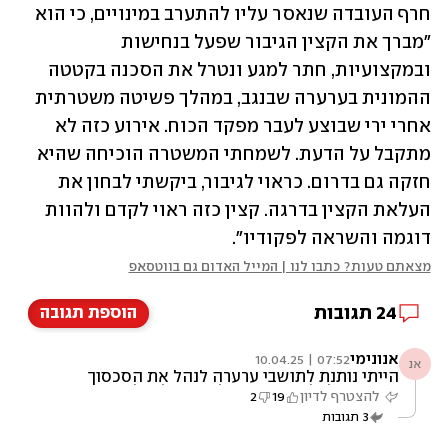
חרף העובדה שנאסר עליו להתערב במינויים, כי הוא 
"מברך את הקצין הגיבור שפעל בנחישות 
ובמקצועיות, חתר למגע ונטרל את הסכנה בקטטה 
ההמונית בערערה שבנגב, במהלך פשיטה משטרתית 
אחרי ירי שבוצע לעבר מפקד הכוח. אירוע כזה לא 
מתקבל על הדעת. לשמחתי המשטרה הוכיחה שהיא 
חזקה גם בדרום. כראוי לגיבור, ביקשתי לבחון את 
העלאת הקצין בדרגה. קצין כזה ראוי לקדם ולהוות 
דוגמה והשראה לפקודיו".
מצאתם טעות? כתבו לנו | המייל האדום גם בווטסאפ
24
תגובות
הוספת תגובה
אנונימי
07:52 | 10.04.25
אנ
הייתי נותנת לתושבי ערערה לנהל את הסכסוך
בעצמם בלי להתערב. הם לא מסוגלים לשנות את
להצטרף לדיון
19
2
תרבות הסכסוכים המקומית. זו תרבות שבטית של
3
תגובות
פתרון בעיות באלימות. שלא יצפו שמשטרת
ישראל תשנה משהו.