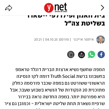
לפי המפה שפרסם טראמפ: רפיח,
בית חאנון ופילדלפי יישארו
בשליטת צה"ל
איתמר אייכנר
| פורסם:
04.10.25 | 20:21
המפה שחשף נשיא ארצות הברית דונלד טראמפ 
בחשבונו ברשת Truth Social דומה לקו הנסיגה 
הראשוני ששורטט גם במפה שכבר פורסמה כחלק 
מתוכנית 20 הנקודות של הנשיא בשבוע שעבר, אבל 
היא מפורטת יותר. במפה החדשה נראה בבירור 
שרפיח נשארת תחת שליטה ישראלית - וכמובן גם ציר 