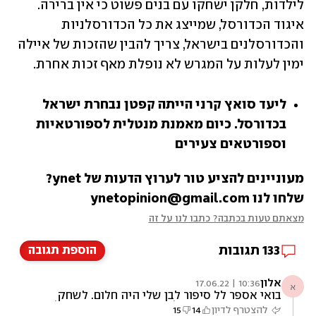
לילדות, חלקן ישחקו עם בנים פשוט כי אין ברירה. 
איגוד הכדורסל, שמייצג את כל הכדורסלניות 
והכדורסלנים בישראל, צריך להבין שהזכות של איילה 
ימין לעלות על המגרש לא נופלת מאף זכות אחרת.
ליעד סואץ קרני הייתה קפטן נבחרת ישראל 
בכדורסל. כיום מאמנת מנטלית לספורטאיות 
וספורטאים צעירים
מעוניינים להציע טור לערוץ הדעות של ynet? 
שלחו לנו ynetopinion@gmail.com
מצאתם טעות בכתבה? כתבו לנו על זה
133
תגובות
הוספת תגובה
אלון
10:36 | 17.06.22
א
בואי אספר לל סיפור לבן שלי היה חלום. לשחק
כשוער בקבוצת כדורגל. היה שוער מצטיין וקיבלו
להצטרף לדיון
14
15