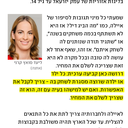
בליגות אזוריות של עמק יזרעאל עד גיל 14.
שמעתי כל מיני תגובות לסיפור של 
איילה, כמו "מה הביג דיל? אז היא 
לא תשתתף בכמה משחקים בשנה", 
או "שתגיד תודה שנותנים לה 
לשחק איתם". אז זהו, שאף אחד לא 
עושה לה טובה ובכל מקרה לא היא 
ליעד סואץ קרני
זאת שצריכה לשלם את המחיר. 
אתנה
דרושה כאן קביעה ערכית: כל ילד 
או ילדה שרוצה מסגרת לשחק בה - צריך לקבל את 
האפשרות. ואם יש למישהו בעיה עם זה, הוא זה 
שצריך לשלם את המחיר
.
לאיילה ולחברותיה צריך לתת את כל התנאים 
להצליח. עד שכל הארץ תהיה משולבת בקבוצות 