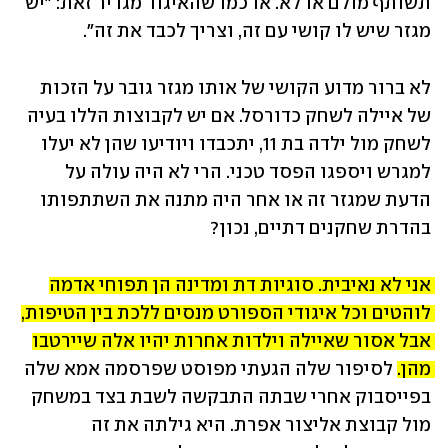
תשותף מולם או לא. או כמו שהאיגוד מגדיר זאת: "יש 
מגזר שיש לו קושי עם זה, וצריך לכבד את זה".
לא ברור מדוע הקושי של אותו מגזר גובר על הזכות 
של איילה לשחק כדורסל. אם יש לקבוצות הללו בעיה 
לשחק מול ילדה בת 11, יתכבדו ויודיעו שהן לא יעלו 
למגרש ויספגו הפסד טכני. הרי לא היה עולה על 
הדעת שמגזר זה או אחר היה מתנה את השתתפותו 
בהדרת שחקנים דתיים, נכון?
אני לא נאיבית. סוגיות דת ומדינה הן תפוחי אדמה 
לוהטים וכל איגודי הספורט מנסים ללכת בין הטיפות, 
אבל אסור שאיילה וילדות אחרות יהיו אלה שיירטבו 
מהן. 
לסיפור שלה הגעתי מפוסט שפרסמה אמא שלה 
בפייסבוק אחרי שבתה התבקשה לשבת בצד במשחק 
מול קבוצת אליצור אפרת. היא גילתה את זה 