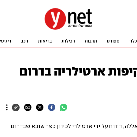
כלה
ספורט
תרבות
רכילות
בריאות
רכב
דיגיטל
קיפות ארטילריה בדרום
הערוץ הלבנוני "אל-מנאר", השייך לחיזבאללה, דיווח על ירי ארטילרי לכיוון כפר שובא שבדרום 