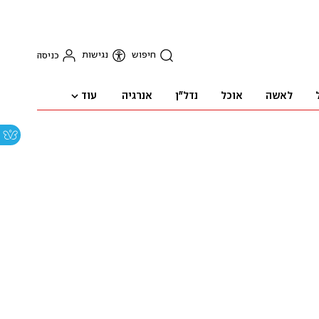
חיפוש
נגישות
כניסה
עוד
לאשה
אוכל
נדל"ן
אנרגיה