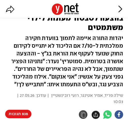
החרדים איימו - והליכוד תמך
בהצעה לסבסוד מעונות לילדי
משתמטים
יהדות התורה איימה לתמוך בוועדת חקירה
ממלכתית ל-7/10 אם הליכוד לא יתגייס לקידום
החוק שנועד לעקוף את הוראת בג"ץ - וההצעה
אושרה בטרומית. סמוטריץ' נעדר: "נתניהו הפציר
שנתמוך, אבל לא נהיה הפראיירים של החרדים".
גפני צעק על אנשיו: "אני אנקום". אילוז מהליכוד
הצביע נגד, ובש"ס התעמתו איתו: "תתבייש לך!"
שילֹה פריד
,
אמיר אטינגר
,
רועי רובינשטיין
| עודכן:
27.05.26 |
10:03
838 תגובות