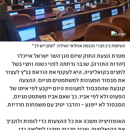
העימות בין חברי הכנסת אזולאי ואילוז: "תתבייש לך"
מטרת הצעת החוק שיזם סגן השר ישראל אייכלר 
(יהדות התורה), שכבר נדחתה לפני כשנה וחצי בשל 
לחצים בקואליציה, היא לעקוף את הוראת בג"ץ לעצור 
את סבסוד המעונות למשתמטים מגיוס. ההצעה 
קובעת שהסבסוד למעונות היום ייקבע לפי אימו של 
הפעוט ולא לפי אביו, כך שאם אביו משתמט מגיוס, 
הסבסוד לא ייפגע - והדבר יטיב עם משפחות חרדיות.
האופוזיציה משכה את כל ההצעות כדי לנסות ולהביך 
את הקואליציה, שרוב חבריה מיהרו למליאה כדי 