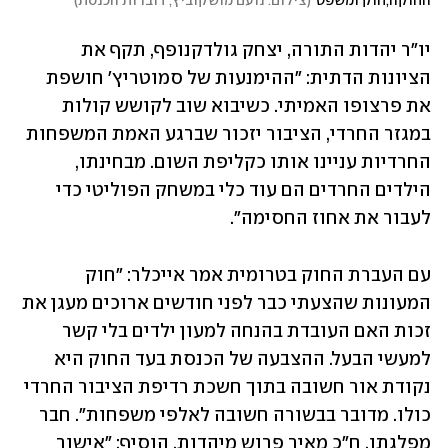
החוקה,חוק ומשפט
(
צילום: נועם מושקוביץ, דוברות הכנסת
)
יו"ר יהדות התורה, יצחק גולדקנופף, תקף את 
הציונות הדתית: "ההימנעות של סמוטריץ' חושפת 
את פרצופו האמיתי. כשיבוא שוב לקושש קולות 
במגזר החרדי, הציבור יזכור שברגע האמת המשפחות 
החרדיות עניינו אותו כקליפת השום. מבחינתו, 
הילדים החרדים הם עוד כלי במשחק הפוליטי כדי 
לעבור את אחוז החסימה".
עם העברת החוק בטרומית אמר אייכלר: "חוק 
המעונות שהצעתי כבר לפני חודשים ארוכים מעגן את 
זכות האם העובדת בהנחה למעון ילדים בלי קשר 
למעשי הבעל. ההצבעה של הכנסת בעד החוק היא 
נקודת אור חשובה בתוך חשכת רדיפת הציבור החרדי 
כולו. מדובר בבשורה חשובה לאלפי משפחות". חבר 
מפלגתו, ח"כ מאיר פרוש מיהדות, הוסיף: "אישור 