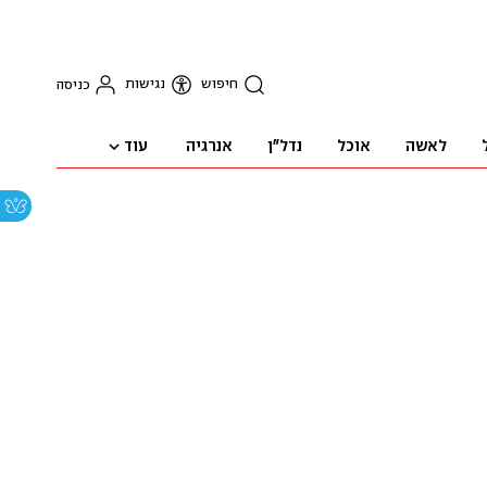
חיפוש
נגישות
כניסה
עוד
לאשה
אוכל
נדל"ן
אנרגיה