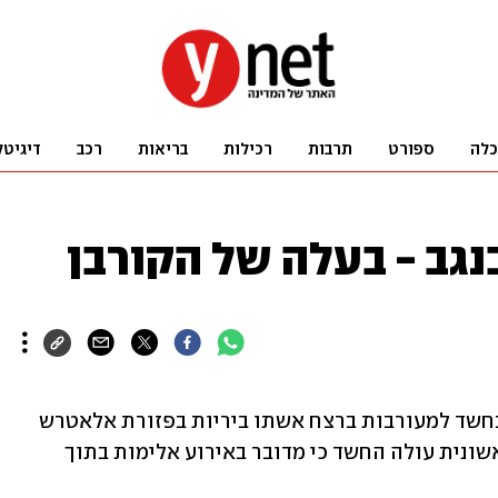
כלה
ספורט
תרבות
רכילות
בריאות
רכב
דיגיטל
גב - בעלה של הקורבן
המשטרה עצרה גבר בשנות ה-50 לחייו, בחשד למעורבות ברצח אשתו ביריות בפזורת אלאטרש 
שבנגב, בסמוך ליישוב סעווה. מחקירה ראשונית עולה החשד כי מדובר באירוע אלימות בתוך 