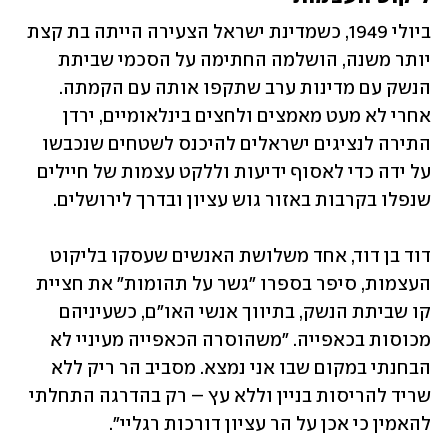
ביולי 1949, כשמדינת ישראל הצעירה הייתה בת קצת 
יותר משנה, הושלמה החתימה על הסכמי שביתת 
הנשק עם מדינות ערב שתקפו אותה עם הקמתה. 
אחרי לא מעט מאמצים ולחצים בינלאומיים, ירדן 
התירה לנציגים ישראלים להיכנס לשטחים שנכבשו 
על ידה כדי לאסוף ידיעות וללקט עצמות של חיילים 
שנפלו בקרבות באזור גוש עציון ובדרך לירושלים.
דוד בן דוד, אחד משלושת האנשים שעסקו בליקוט 
העצמות, סיפר בספרו "גשר על תהומות" את חציית 
קו שביתת הנשק, בתיווך אנשי האו"ם, כשעיניהם 
מכוסות בכאפייה. "משהוסרה הכאפייה מעיניי לא 
הבחנתי במקום שבו אני נמצא. מסביב הר ריק ללא 
שריד להריסות בניין וללא עץ – רק בהדרגה התחלתי 
להאמין כי אכן על הר עציון דורכות רגליי".