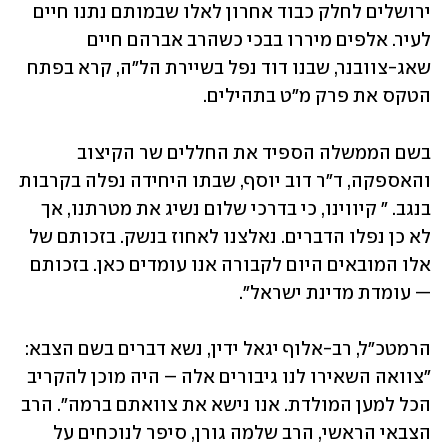
ירושלים לחלק כבוד אחרון לאלו שבמותם נתנו חיים 
לעיר. אלפים מיררו בבכי כשהרב אברהם חיים 
שאג-צוובנר, שבנו דוד נפל בשיירת הל"ה, קרא בפתח 
הטקס את פרק מ"ט בתהילים.
בשם הממשלה הספיד את החללים שר הקיצוב 
והאספקה, ד"ר דוב יוסף, שבתו היחידה נפלה בקרבות 
בנגב. " קיווינו, כי בדרכי שלום נשיג את מטרתנו, אך 
לא כן נפלו הדברים. נאלצנו לאחוז בנשק. בזכותם של 
אלו המובאים היום לקבורה אנו עומדים כאן. בזכותם 
— עומדת מדינת ישראל".
הרמטכ"ל, רב-אלוף יגאל ידין, נשא דברים בשם הצבא: 
"צוואה השאירו לנו גיבורים אלה – היה מוכן להקריב 
הכל למען המולדת. אנו נישא את צוואתם ברמה". הרב 
הצבאי הראשי, הרב שלמה גורן, סיפר לנוכחים על 