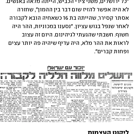
"כל ירושלים, משני צידי הכביש, הייתה מלאה באנשים. 
לא היה אפשר להזיז שום דבר בין ההמון", שחזרה 
אסתר קסירר, שהייתה בת 16 כשאחיה הובא לקבורה 
לאחר שנפל בגוש עציון. "נסענו במכוניות, ההר היה 
חשוף. חשבתי שהגעתי לגיהינום. היום זה עצוב 
לראות את ההר מלא, היה עדיף שיהיה פה יותר עצים 
ופחות קברים".
ליקוט העצמות