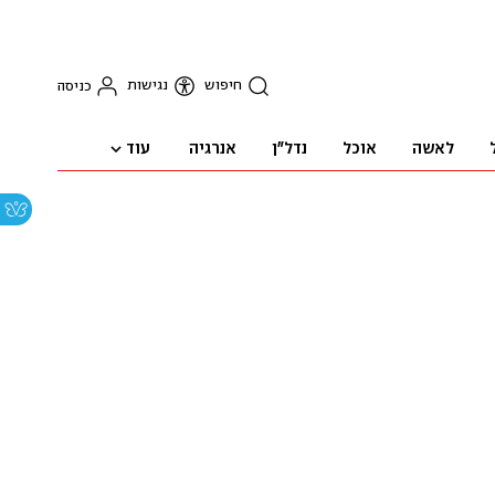
חיפוש
נגישות
כניסה
עוד
לאשה
אוכל
נדל"ן
אנרגיה