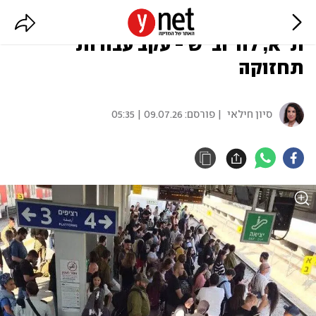
רכבת ישראל: שיבושים בין תחנות
ת"א, לוד וב"ש - עקב עבודות
תחזוקה
סיון חילאי
| פורסם:
09.07.26 | 05:35