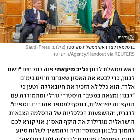
גלריה
בן סלמאן לצד ראש ממשלת פקיסטן
(
צילום: Saudi Press 
Agency/Handout via REUTERS/רויטרס
)
ראש ממשלת לבנון 
נג'יב מיקאתי
 פנה לנוכחים "בשם 
לבנון, כדי לבטא את האסון שאנחנו חווים בימים 
אלה". הוא כלל לא הזכיר את חיזבאללה, וטען כי 
"לבנון נמצאת במשבר היסטורי גורלי ומתמודדת עם 
תוקפנות ישראלית, בנוסף למספר אתגרים נוספים". 
לדבריו, "ההשפעות הכלכליות של ההסלמה הצבאית 
הישראלית מגדילות את היקף האסון. אני קורא לכם 
לתמוך בלבנון ובמוסדותיה ולהמשיך לשלוח סיוע 
דחוף. הממשלה מחויבת להחלטה 1701 במלואה".