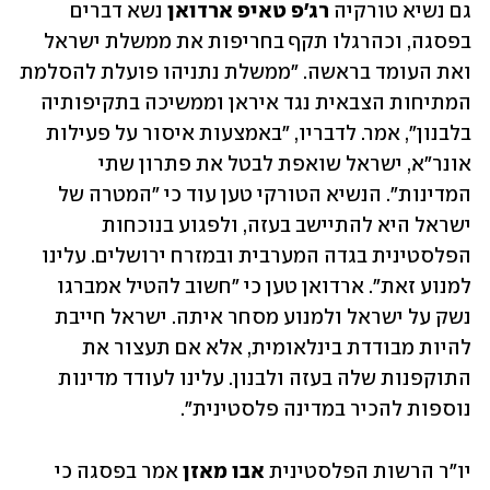
גם נשיא טורקיה 
רג'פ טאיפ ארדואן
 נשא דברים 
בפסגה, וכהרגלו תקף בחריפות את ממשלת ישראל 
ואת העומד בראשה. "ממשלת נתניהו פועלת להסלמת 
המתיחות הצבאית נגד איראן וממשיכה בתקיפותיה 
בלבנון", אמר. לדבריו, "באמצעות איסור על פעילות 
אונר"א, ישראל שואפת לבטל את פתרון שתי 
המדינות". הנשיא הטורקי טען עוד כי "המטרה של 
ישראל היא להתיישב בעזה, ולפגוע בנוכחות 
הפלסטינית בגדה המערבית ובמזרח ירושלים. עלינו 
למנוע זאת". ארדואן טען כי "חשוב להטיל אמברגו 
נשק על ישראל ולמנוע מסחר איתה. ישראל חייבת 
להיות מבודדת בינלאומית, אלא אם תעצור את 
התוקפנות שלה בעזה ולבנון. עלינו לעודד מדינות 
נוספות להכיר במדינה פלסטינית".
יו"ר הרשות הפלסטינית 
אבו מאזן
 אמר בפסגה כי 