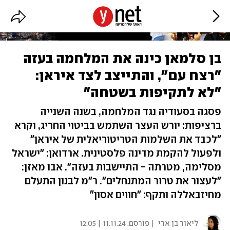
בן סלמאן כינה את המלחמה בעזה
"רצח עם", והתייצב לצד איראן:
"לא לתקיפות בשטחה"
פסגה בסעודיה נגד המלחמה, בשנה השנייה
ברציפות: יורש העצר השתמש בביטוי החריג, וקרא
"לכבד את השלמות הטריטוריאלית של איראן"
ולפעול להקמת מדינה פלסטינית. ארדואן: "ישראל
מסלימה, מטרתה - התיישבות בעזה". אבו מאזן:
"לעצור את טרור המתנחלים". ר"מ לבנון התעלם
מחיזבאללה ותקף: "חווים אסון"
ליאור בן ארי
| פורסם:
11.11.24 | 12:05