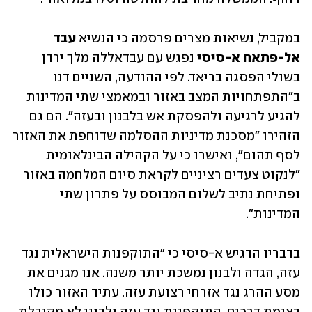
במקביל, נשיאות מצרים פרסמה כי הנשיא 
עבד 
אל-פתאח א-סיסי
 נפגש עם עבדאללה מלך ירדן 
בשולי הפסגה בריאד. לפי ההודעה, השניים דנו 
ב"התפתחויות המצב באזור ובמאמצי שתי המדינות 
להגיע לרגיעה ולהפסקת אש בלבנון ובעזה". הם גם 
הזהירו "מסכנת מדיניות ההסלמה שדוחפת את האזור 
לסף תהום", ואישרו כי על הקהילה הבינלאומית 
"לנקוט צעדים רציניים לקראת סיום המלחמה באזור 
ופתיחת נתיב לשלום המבוסס על פתרון שתי 
המדינות".
בדבריו הדגיש א-סיסי כי "התוקפנות הישראלית נגד 
עזה, הגדה ולבנון נמשכת יותר משנה. אנו מגנים את 
מסע ההרג נגד אזרחי רצועת עזה. עתיד האזור כולו 