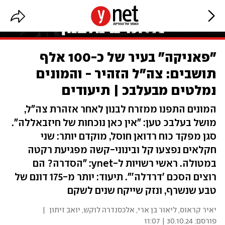
"פאניקה" בעיר של כ-100 אלף
תושבים: צה"ל הזהיר - והמונים
נמלטים מבעלבכ | תיעודים
המונים התפנו ממזרח לבנון לאחר אזהרת צה"ל,
מושל בעלבכ טען: "אין כאן נוכחות של חיזבאללה".
סגן מפקד כוח רדואן חוסל, מוקדם יותר: שני
חקלאים נפצעו קל ובינוני-קשה מפגיעת רקטה
במטולה. ראשי רשויות ל-ynet: "הסדרה? הם
רוצים הסכם 'דרדלה'". תיעוד: יותר מ-175 דונם של
טבע שנשרף, ונזק שייקח שנים לשקם
יאיר קראוס, ליאור בן ארי, אלכסנדרה לוקש, יואב זיתון
|
פורסם:
30.10.24 | 11:07