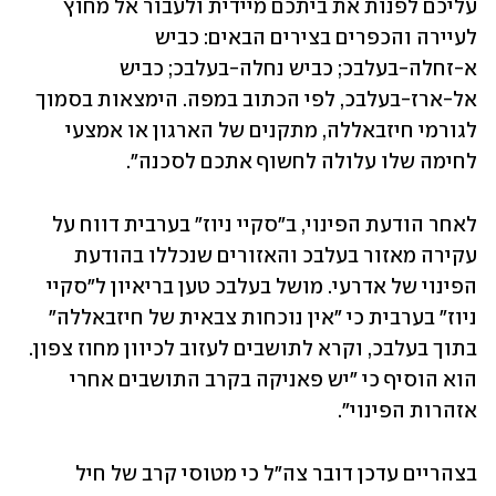
עליכם לפנות את ביתכם מיידית ולעבור אל מחוץ 
לעיירה והכפרים בצירים הבאים: כביש 
א-זחלה-בעלבכ; כביש נחלה-בעלבכ; כביש 
אל-ארז-בעלבכ, לפי הכתוב במפה. הימצאות בסמוך 
לגורמי חיזבאללה, מתקנים של הארגון או אמצעי 
לחימה שלו עלולה לחשוף אתכם לסכנה". 
לאחר הודעת הפינוי, ב"סקיי ניוז" בערבית דווח על 
עקירה מאזור בעלבכ והאזורים שנכללו בהודעת 
הפינוי של אדרעי. מושל בעלבכ טען בריאיון ל"סקיי 
ניוז" בערבית כי "אין נוכחות צבאית של חיזבאללה" 
בתוך בעלבכ, וקרא לתושבים לעזוב לכיוון מחוז צפון. 
הוא הוסיף כי "יש פאניקה בקרב התושבים אחרי 
אזהרות הפינוי".
בצהריים עדכן דובר צה"ל כי מטוסי קרב של חיל 