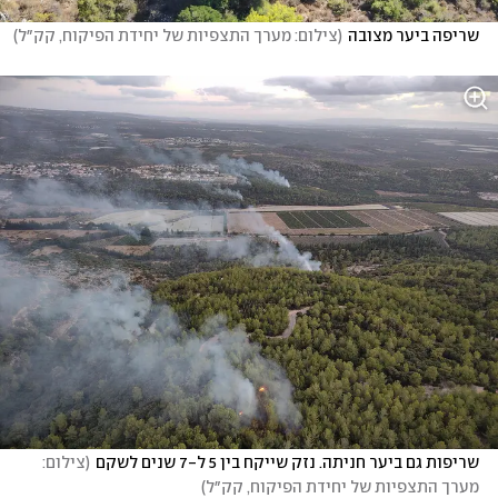
שריפה ביער מצובה
(
צילום: מערך התצפיות של יחידת הפיקוח, קק״ל
)
שריפות גם ביער חניתה. נזק שייקח בין 5 ל-7 שנים לשקם
(
צילום: 
מערך התצפיות של יחידת הפיקוח, קק״ל
)