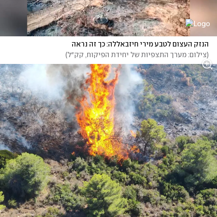
הנזק העצום לטבע מירי חיזבאללה: כך זה נראה 
(
צילום: מערך התצפיות של יחידת הפיקוח, קק״ל
)