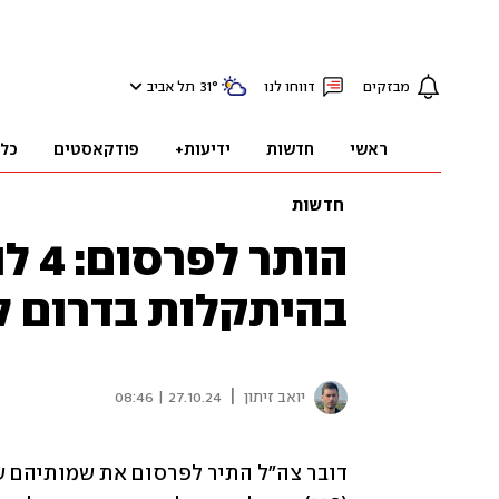
מבזקים
דווחו לנו
°
31
תל אביב
ראשי
חדשות
ידיעות+
פודקאסטים
כל
חדשות
הותר
בהיתקלות בדרום לב
|
יואב זיתון
27.10.24 | 08:46