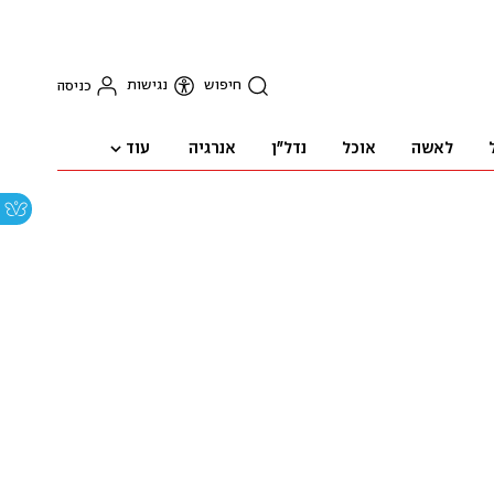
חיפוש
נגישות
כניסה
עוד
לאשה
אוכל
נדל"ן
אנרגיה