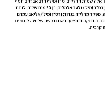
(228), שנפלו אתמול בקרבות בדרום לבנון. אלה שמות החללים: סרן (מיל') הרב אברהם יוסף 
גולדברג, בן 43 מירושלים, רב צבאי בגדוד; רס"ר (מיל') גלעד אלמליח, בן 30 מירושלים, לוחם 
בגדוד; סרן (מיל') עמית חיות, בן 29 מחיפה, מפקד מחלקה בגדוד; ורס"ן (מיל') אליאב עמרם 
אביטבול, בן 36 מאיתן, סגן מפקד פלוגה בגדוד. בתקרית נפצעו באורח קשה שלושה לוחמים 