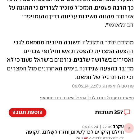
כך הרבה פעמים. המזכ"ל מזכיר לצדדים כי ההגנה על 
אזרחים מהווה חשיבות עליונה בדין ההומניטרי 
הבינלאומי".
מוקדם יותר התקבלה תשובה חיובית מחמאס לגבי 
ההצעה המצרית להפסקת אש וחילופי שבויים 
ואסירים בשלושה שלבים. גורמים בישראל טענו כי לא 
מדובר בהצעה שנידונה בימים האחרונים מול המצרים 
וכי זהו תרגיל של חמאס. 
פורסם לראשונה: 22:03, 06.05.24
מצאתם טעות? כתבו לנו | המייל האדום גם בווטסאפ
357
תגובות
הוספת תגובה
עקרב
22:09 | 06.05.24
ע
חיילנו היקרים לכו לשלום וחזרו לשלום. תקופה
קשה לפנינו תודה לכם על הגנת ילדנו ומשפחתנו
להצטרף לדיון
90
0