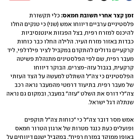
זמן קצר אחרי תשובת חמאס:
 כלי תקשורת 
פלסטיניים ערביים דיווחו אמש (שני) כי טנקים החלו 
להיכנס למזרח רפיח, בצל הפגזות אינטנסיביות 
כבדות באזור מזרח העיר. הלילה החלו כבר כוחות 
קרקעיים גדולים להתקדם במקביל לציר פילדלפי, ליד 
מעבר רפיח, שם לפי הפלסטינים מתנהלת פשיטה 
קרקעית, בגבול עזה-מצרים. הבוקר דיווחו 
הפלסטינים כי צה"ל השתלט למעשה על הצד העזתי 
של מעבר רפיח. בתיעוד דרמטי מהמעבר נראה רכב 
צה"לי דורס את השלט "עזה" במעבר, ובמקום גם נראה 
שנתלה דגל ישראל.
אמש מסר דובר צה"ל כי "כוחות צה"ל תוקפים 
ופועלים כעת כנגד מטרות של ארגון הטרור חמאס 
באופן ממוקד במזרח רפיח". במקביל ישנם דיווחים על 