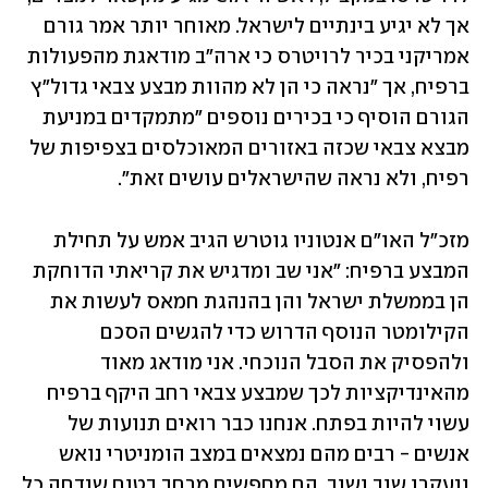
אך לא יגיע בינתיים לישראל. מאוחר יותר אמר גורם 
אמריקני בכיר לרויטרס כי ארה"ב מודאגת מהפעולות 
ברפיח, אך "נראה כי הן לא מהוות מבצע צבאי גדול"ץ 
הגורם הוסיף כי בכירים נוספים "מתמקדים במניעת 
מבצא צבאי שכזה באזורים המאוכלסים בצפיפות של 
רפיח, ולא נראה שהישראלים עושים זאת".
מזכ"ל האו"ם אנטוניו גוטרש הגיב אמש על תחילת 
המבצע ברפיח: "אני שב ומדגיש את קריאתי הדוחקת 
הן בממשלת ישראל והן בהנהגת חמאס לעשות את 
הקילומטר הנוסף הדרוש כדי להגשים הסכם 
ולהפסיק את הסבל הנוכחי. אני מודאג מאוד 
מהאינדיקציות לכך שמבצע צבאי רחב היקף ברפיח 
עשוי להיות בפתח. אנחנו כבר רואים תנועות של 
אנשים - רבים מהם נמצאים במצב הומניטרי נואש 
ונעקרו שוב ושוב. הם מחפשים מרחב בטוח שנדחה כל 