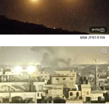
גלריה
מזרח רפיח, אמש