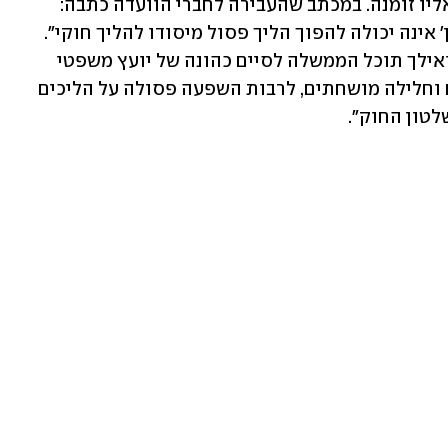
לשימוע לפני פיטורים בוועדת השרים שאליו זומנה. במכתב שהעבירה לחברי הוועדה כתבה: 
"הזמנה לשימוע נוסף 'לפנים משורת הדין' אינה יכולה להפוך הליך פסול מיסודו להליך חוקי". 
בהרב-מיארה הוסיפה: "מצב שבו מעתה ואילך תוכל הממשלה לסיים כהונה של יועץ משפטי 
לממשלה בלי בקרה, ומתוך שיקולים זרים וחלילה מושחתים, לרבות השפעה פסולה על הליכים 
לטון החוק".