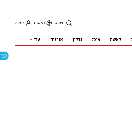
חיפוש
נגישות
כניסה
עוד
לאשה
אוכל
נדל"ן
אנרגיה